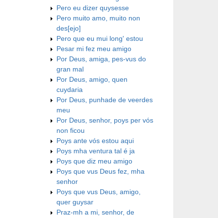
Pero eu dizer quysesse
Pero muito amo, muito non
des[ejo]
Pero que eu mui long' estou
Pesar mi fez meu amigo
Por Deus, amiga, pes-vus do
gran mal
Por Deus, amigo, quen
cuydaria
Por Deus, punhade de veerdes
meu
Por Deus, senhor, poys per vós
non ficou
Poys ante vós estou aqui
Poys mha ventura tal é ja
Poys que diz meu amigo
Poys que vus Deus fez, mha
senhor
Poys que vus Deus, amigo,
quer guysar
Praz-mh a mi, senhor, de