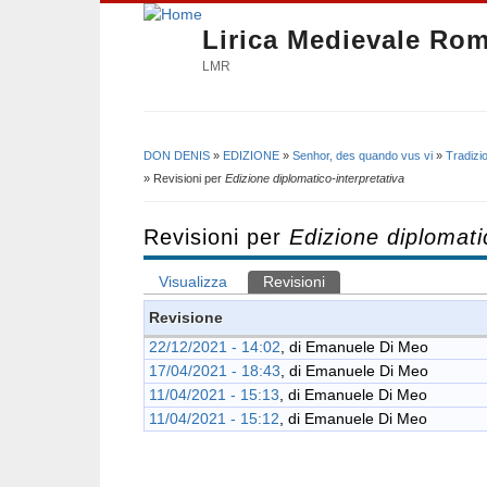
Lirica Medievale Ro
LMR
DON DENIS
»
EDIZIONE
»
Senhor, des quando vus vi
»
Tradizi
Tu sei qui
» Revisioni per
Edizione diplomatico-interpretativa
Revisioni per
Edizione diplomati
Visualizza
Revisioni
(scheda attiva)
Schede primarie
Revisione
22/12/2021 - 14:02
, di
Emanuele Di Meo
17/04/2021 - 18:43
, di
Emanuele Di Meo
11/04/2021 - 15:13
, di
Emanuele Di Meo
11/04/2021 - 15:12
, di
Emanuele Di Meo