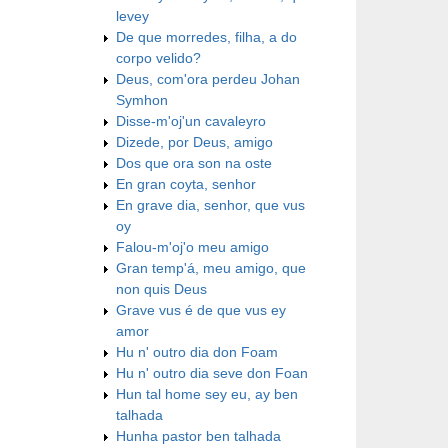
levey
De que morredes, filha, a do
corpo velido?
Deus, com'ora perdeu Johan
Symhon
Disse-m'oj'un cavaleyro
Dizede, por Deus, amigo
Dos que ora son na oste
En gran coyta, senhor
En grave dia, senhor, que vus
oy
Falou-m'oj'o meu amigo
Gran temp'á, meu amigo, que
non quis Deus
Grave vus é de que vus ey
amor
Hu n' outro dia don Foam
Hu n' outro dia seve don Foan
Hun tal home sey eu, ay ben
talhada
Hunha pastor ben talhada