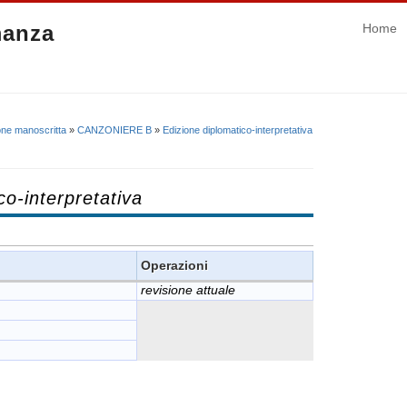
manza
Home
one manoscritta
»
CANZONIERE B
»
Edizione diplomatico-interpretativa
co-interpretativa
Operazioni
revisione attuale