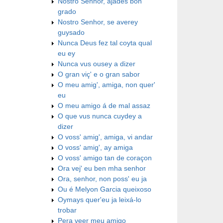
Nostro Senhor, ajades bon
grado
Nostro Senhor, se averey
guysado
Nunca Deus fez tal coyta qual
eu ey
Nunca vus ousey a dizer
O gran viç' e o gran sabor
O meu amig', amiga, non quer'
eu
O meu amigo á de mal assaz
O que vus nunca cuydey a
dizer
O voss' amig', amiga, vi andar
O voss' amig', ay amiga
O voss' amigo tan de coraçon
Ora vej' eu ben mha senhor
Ora, senhor, non poss' eu ja
Ou é Melyon Garcia queixoso
Oymays quer'eu ja leixá-lo
trobar
Pera veer meu amigo