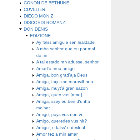
CONON DE BETHUNE
CUVELIER
DIEGO MONIZ
DISCORDI ROMANZI
DON DENIS
EDIZIONE
Ay falss'amigu'e sen lealdade
A mha senhor que eu por mal
de mi
A tal estado mh adusse, senhor
Amad'e meu amigo
Amiga, bon grad'aja Deus
Amiga, faço-me maravilhada
Amiga, muyt’á gran sazon
Amiga, quen vus [ama]
Amiga, ssey eu ben d'unha
molher
Amigo, poys vus non vi
Amigo, queredes vus hir?
Amigu', e falss' e desleal
Amor fez a min amar