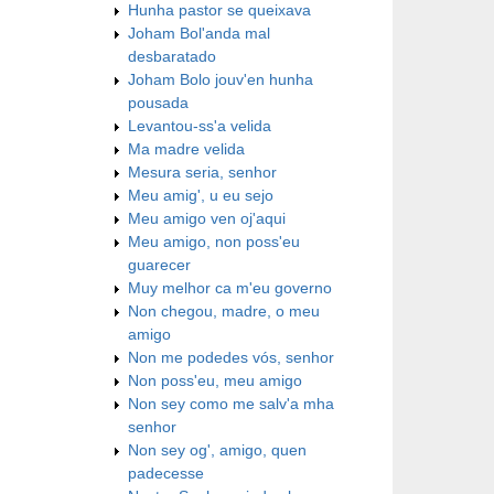
Hunha pastor se queixava
Joham Bol'anda mal
desbaratado
Joham Bolo jouv'en hunha
pousada
Levantou-ss'a velida
Ma madre velida
Mesura seria, senhor
Meu amig', u eu sejo
Meu amigo ven oj'aqui
Meu amigo, non poss'eu
guarecer
Muy melhor ca m'eu governo
Non chegou, madre, o meu
amigo
Non me podedes vós, senhor
Non poss'eu, meu amigo
Non sey como me salv'a mha
senhor
Non sey og', amigo, quen
padecesse