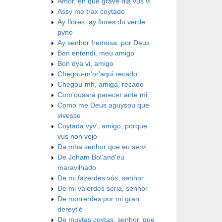
Amor, en que grave dia vus vi
Assy me trax coytado
Ay flores, ay flores do verde
pyno
Ay senhor fremosa, por Deus
Ben entendi, meu amigo
Bon dya vi, amigo
Chegou-m'or'aqui recado
Chegou-mh, amiga, recado
Com'ousará parecer ante mi
Como me Deus aguysou que
vivesse
Coytada vyv', amigo, porque
vus non vejo
Da mha senhor que eu servi
De Joham Bol'and'eu
maravilhado
De mi fazerdes vós, senhor
De mi valerdes seria, senhor
De morrerdes por mi gran
dereyt'é
De muytas coytas, senhor, que