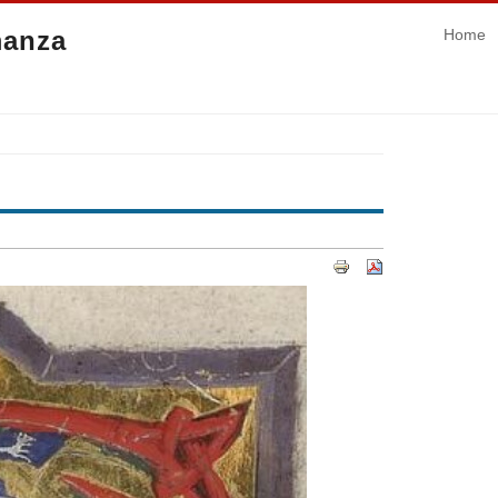
manza
Home