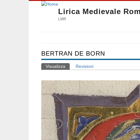
Lirica Medievale Ro
LMR
BERTRAN DE BORN
Visualizza
(scheda attiva)
Revisioni
Schede primarie