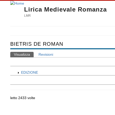
Lirica Medievale Romanza
LMR
BIETRIS DE ROMAN
Visualizza
(scheda attiva)
Revisioni
Schede primarie
EDIZIONE
letto 2433 volte