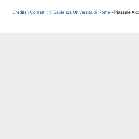
Credits
|
Contatti
|
© Sapienza Università di Roma
- Piazzale A