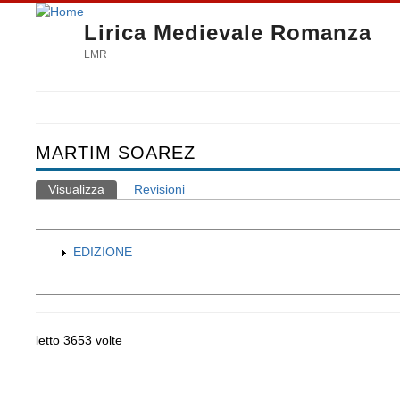
Lirica Medievale Romanza
LMR
MARTIM SOAREZ
Visualizza
(scheda attiva)
Revisioni
Schede primarie
EDIZIONE
letto 3653 volte