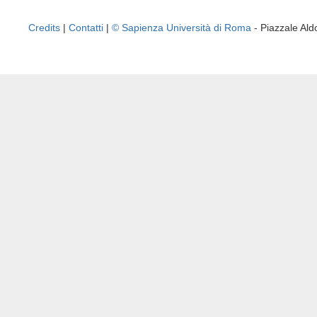
Credits
|
Contatti
|
© Sapienza Università di Roma
- Piazzale A