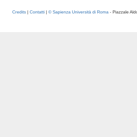
Credits
|
Contatti
|
© Sapienza Università di Roma
- Piazzale A