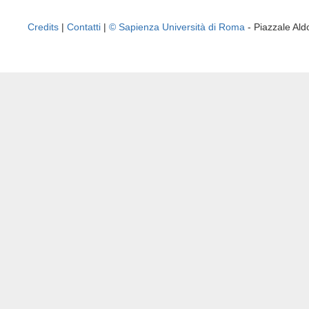
Credits
|
Contatti
|
© Sapienza Università di Roma
- Piazzale A