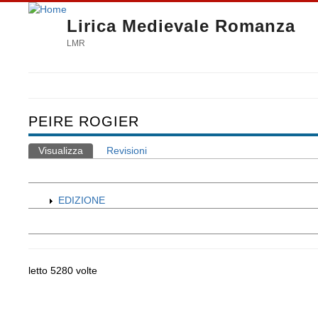
Lirica Medievale Romanza
LMR
PEIRE ROGIER
Visualizza
(scheda attiva)
Revisioni
Schede primarie
EDIZIONE
letto 5280 volte