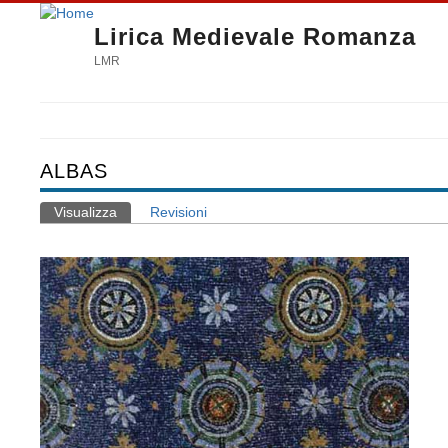
Lirica Medievale Romanza
LMR
ALBAS
Visualizza
(scheda attiva)
Revisioni
Schede primarie