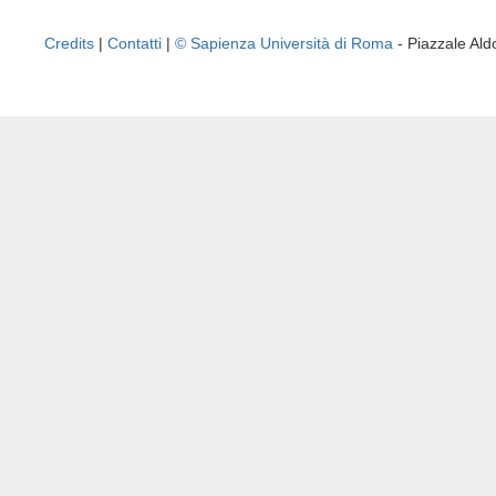
Credits
|
Contatti
|
© Sapienza Università di Roma
- Piazzale A