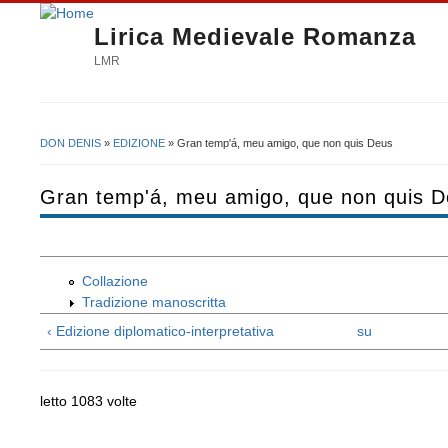
Lirica Medievale Romanza
LMR
DON DENIS
»
EDIZIONE
» Gran temp'á, meu amigo, que non quis Deus
Tu sei qui
Gran temp'á, meu amigo, que non quis 
Collazione
Tradizione manoscritta
‹ Edizione diplomatico-interpretativa
su
letto 1083 volte