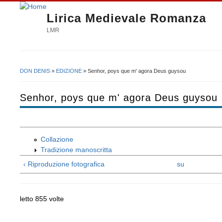
Lirica Medievale Romanza
LMR
DON DENIS
»
EDIZIONE
» Senhor, poys que m' agora Deus guysou
Tu sei qui
Senhor, poys que m' agora Deus guysou
Collazione
Tradizione manoscritta
‹ Riproduzione fotografica
su
letto 855 volte