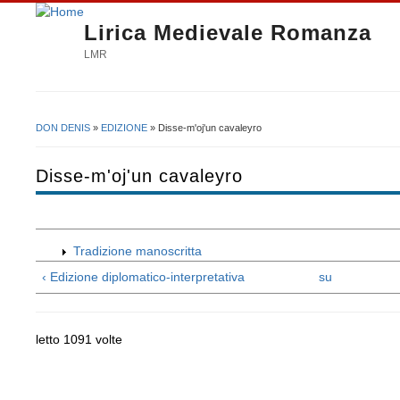
Lirica Medievale Romanza
LMR
DON DENIS
»
EDIZIONE
» Disse-m'oj'un cavaleyro
Tu sei qui
Disse-m'oj'un cavaleyro
Tradizione manoscritta
‹ Edizione diplomatico-interpretativa
su
letto 1091 volte