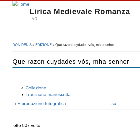
Lirica Medievale Romanza
LMR
DON DENIS
»
EDIZIONE
» Que razon cuydades vós, mha senhor
Tu sei qui
Que razon cuydades vós, mha senhor
Collazione
Tradizione manoscritta
‹ Riproduzione fotografica
su
letto 807 volte