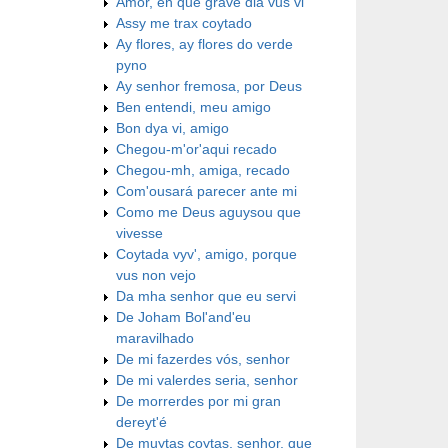
Amor, en que grave dia vus vi
Assy me trax coytado
Ay flores, ay flores do verde
pyno
Ay senhor fremosa, por Deus
Ben entendi, meu amigo
Bon dya vi, amigo
Chegou-m'or'aqui recado
Chegou-mh, amiga, recado
Com'ousará parecer ante mi
Como me Deus aguysou que
vivesse
Coytada vyv', amigo, porque
vus non vejo
Da mha senhor que eu servi
De Joham Bol'and'eu
maravilhado
De mi fazerdes vós, senhor
De mi valerdes seria, senhor
De morrerdes por mi gran
dereyt'é
De muytas coytas, senhor, que