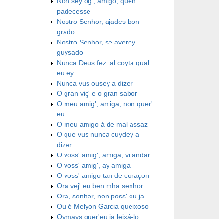
Non sey og', amigo, quen
padecesse
Nostro Senhor, ajades bon
grado
Nostro Senhor, se averey
guysado
Nunca Deus fez tal coyta qual
eu ey
Nunca vus ousey a dizer
O gran viç' e o gran sabor
O meu amig', amiga, non quer'
eu
O meu amigo á de mal assaz
O que vus nunca cuydey a
dizer
O voss' amig', amiga, vi andar
O voss' amig', ay amiga
O voss' amigo tan de coraçon
Ora vej' eu ben mha senhor
Ora, senhor, non poss' eu ja
Ou é Melyon Garcia queixoso
Oymays quer'eu ja leixá-lo