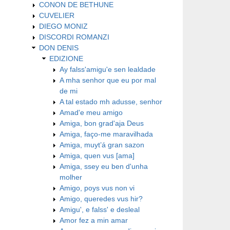
CONON DE BETHUNE
CUVELIER
DIEGO MONIZ
DISCORDI ROMANZI
DON DENIS
EDIZIONE
Ay falss'amigu'e sen lealdade
A mha senhor que eu por mal
de mi
A tal estado mh adusse, senhor
Amad'e meu amigo
Amiga, bon grad'aja Deus
Amiga, faço-me maravilhada
Amiga, muyt’á gran sazon
Amiga, quen vus [ama]
Amiga, ssey eu ben d'unha
molher
Amigo, poys vus non vi
Amigo, queredes vus hir?
Amigu', e falss' e desleal
Amor fez a min amar