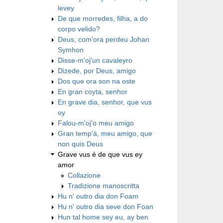
levey
De que morredes, filha, a do
corpo velido?
Deus, com'ora perdeu Johan
Symhon
Disse-m'oj'un cavaleyro
Dizede, por Deus, amigo
Dos que ora son na oste
En gran coyta, senhor
En grave dia, senhor, que vus
oy
Falou-m'oj'o meu amigo
Gran temp'á, meu amigo, que
non quis Deus
Grave vus é de que vus ey
amor
Collazione
Tradizione manoscritta
Hu n' outro dia don Foam
Hu n' outro dia seve don Foan
Hun tal home sey eu, ay ben