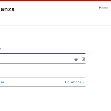
manza
Home
r
su
Collazione ›