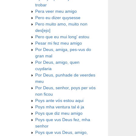
trobar
Pera veer meu amigo
Pero eu dizer quysesse
Pero muito amo, muito non
des[ejo]
Pero que eu mui long' estou
Pesar mi fez meu amigo
Por Deus, amiga, pes-vus do
gran mal
Por Deus, amigo, quen
cuydaria
Por Deus, punhade de veerdes
meu
Por Deus, senhor, poys per vós
non ficou
Poys ante vós estou aqui
Poys mha ventura tal é ja
Poys que diz meu amigo
Poys que vus Deus fez, mha
senhor
Poys que vus Deus, amigo,