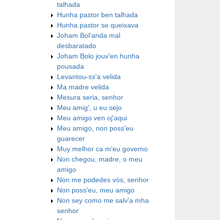
talhada
Hunha pastor ben talhada
Hunha pastor se queixava
Joham Bol'anda mal
desbaratado
Joham Bolo jouv'en hunha
pousada
Levantou-ss'a velida
Ma madre velida
Mesura seria, senhor
Meu amig', u eu sejo
Meu amigo ven oj'aqui
Meu amigo, non poss'eu
guarecer
Muy melhor ca m'eu governo
Non chegou, madre, o meu
amigo
Non me podedes vós, senhor
Non poss'eu, meu amigo
Non sey como me salv'a mha
senhor