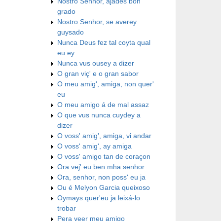
Nostro Senhor, ajades bon
grado
Nostro Senhor, se averey
guysado
Nunca Deus fez tal coyta qual
eu ey
Nunca vus ousey a dizer
O gran viç' e o gran sabor
O meu amig', amiga, non quer'
eu
O meu amigo á de mal assaz
O que vus nunca cuydey a
dizer
O voss' amig', amiga, vi andar
O voss' amig', ay amiga
O voss' amigo tan de coraçon
Ora vej' eu ben mha senhor
Ora, senhor, non poss' eu ja
Ou é Melyon Garcia queixoso
Oymays quer'eu ja leixá-lo
trobar
Pera veer meu amigo