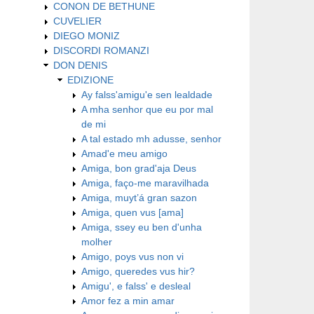
CONON DE BETHUNE
CUVELIER
DIEGO MONIZ
DISCORDI ROMANZI
DON DENIS
EDIZIONE
Ay falss'amigu'e sen lealdade
A mha senhor que eu por mal
de mi
A tal estado mh adusse, senhor
Amad'e meu amigo
Amiga, bon grad'aja Deus
Amiga, faço-me maravilhada
Amiga, muyt’á gran sazon
Amiga, quen vus [ama]
Amiga, ssey eu ben d'unha
molher
Amigo, poys vus non vi
Amigo, queredes vus hir?
Amigu', e falss' e desleal
Amor fez a min amar