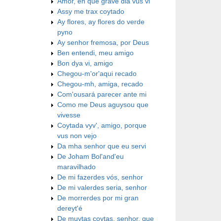
Amor, en que grave dia vus vi
Assy me trax coytado
Ay flores, ay flores do verde
pyno
Ay senhor fremosa, por Deus
Ben entendi, meu amigo
Bon dya vi, amigo
Chegou-m'or'aqui recado
Chegou-mh, amiga, recado
Com'ousará parecer ante mi
Como me Deus aguysou que
vivesse
Coytada vyv', amigo, porque
vus non vejo
Da mha senhor que eu servi
De Joham Bol'and'eu
maravilhado
De mi fazerdes vós, senhor
De mi valerdes seria, senhor
De morrerdes por mi gran
dereyt'é
De muytas coytas, senhor, que