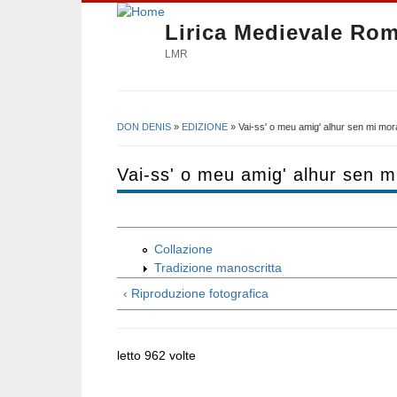
Lirica Medievale Ro
LMR
DON DENIS
»
EDIZIONE
» Vai-ss' o meu amig' alhur sen mi mor
Tu sei qui
Vai-ss' o meu amig' alhur sen m
Collazione
Tradizione manoscritta
‹ Riproduzione fotografica
letto 962 volte