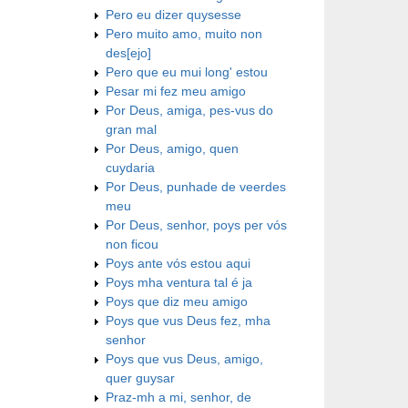
Pero eu dizer quysesse
Pero muito amo, muito non
des[ejo]
Pero que eu mui long' estou
Pesar mi fez meu amigo
Por Deus, amiga, pes-vus do
gran mal
Por Deus, amigo, quen
cuydaria
Por Deus, punhade de veerdes
meu
Por Deus, senhor, poys per vós
non ficou
Poys ante vós estou aqui
Poys mha ventura tal é ja
Poys que diz meu amigo
Poys que vus Deus fez, mha
senhor
Poys que vus Deus, amigo,
quer guysar
Praz-mh a mi, senhor, de