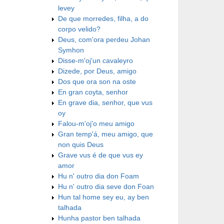
levey
De que morredes, filha, a do
corpo velido?
Deus, com'ora perdeu Johan
Symhon
Disse-m'oj'un cavaleyro
Dizede, por Deus, amigo
Dos que ora son na oste
En gran coyta, senhor
En grave dia, senhor, que vus
oy
Falou-m'oj'o meu amigo
Gran temp'á, meu amigo, que
non quis Deus
Grave vus é de que vus ey
amor
Hu n' outro dia don Foam
Hu n' outro dia seve don Foan
Hun tal home sey eu, ay ben
talhada
Hunha pastor ben talhada