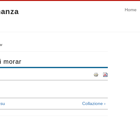
manza
Home
ar
i morar
su
Collazione ›