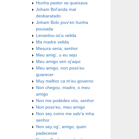
Hunha pastor se queixava
Joham Bol'anda mal
desbaratado
Joham Bolo jouv'en hunha
pousada
Levantou-ss'a velida
Ma madre velida
Mesura seria, senhor
Meu amig', u eu sejo
Meu amigo ven oj'aqui
Meu amigo, non poss'eu
guarecer
Muy melhor ca m'eu governo
Non chegou, madre, o meu
amigo
Non me podedes vós, senhor
Non poss'eu, meu amigo
Non sey como me salv'a mha
senhor
Non sey og', amigo, quen
padecesse