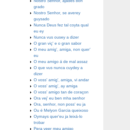
Nostro Senhor, ajades bon
grado
Nostro Senhor, se averey
guysado
Nunca Deus fez tal coyta qual
eu ey
Nunca vus ousey a dizer
O gran viç' e o gran sabor
O meu amig', amiga, non quer'
eu
O meu amigo á de mal assaz
O que vus nunca cuydey a
dizer
O voss' amig', amiga, vi andar
O voss' amig', ay amiga
O voss' amigo tan de coraçon
Ora vej' eu ben mha senhor
Ora, senhor, non poss' eu ja
Ou é Melyon Garcia queixoso
Oymays quer'eu ja leixá-lo
trobar
Pera veer meu amigo