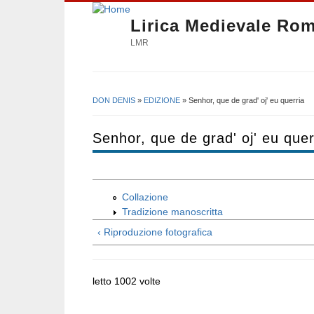
Lirica Medievale Ro
LMR
DON DENIS
»
EDIZIONE
» Senhor, que de grad' oj' eu querria
Tu sei qui
Senhor, que de grad' oj' eu quer
Collazione
Tradizione manoscritta
‹ Riproduzione fotografica
letto 1002 volte