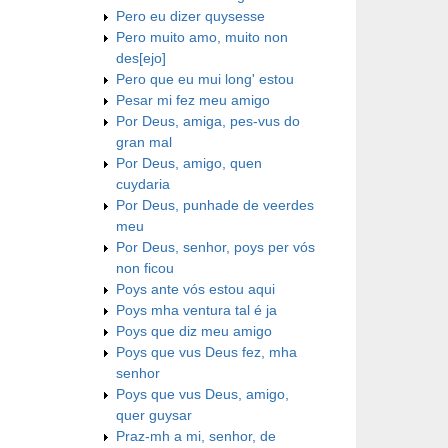
Pero eu dizer quysesse
Pero muito amo, muito non
des[ejo]
Pero que eu mui long' estou
Pesar mi fez meu amigo
Por Deus, amiga, pes-vus do
gran mal
Por Deus, amigo, quen
cuydaria
Por Deus, punhade de veerdes
meu
Por Deus, senhor, poys per vós
non ficou
Poys ante vós estou aqui
Poys mha ventura tal é ja
Poys que diz meu amigo
Poys que vus Deus fez, mha
senhor
Poys que vus Deus, amigo,
quer guysar
Praz-mh a mi, senhor, de