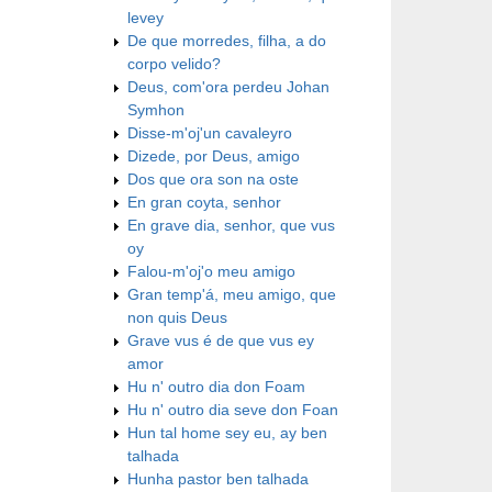
levey
De que morredes, filha, a do
corpo velido?
Deus, com'ora perdeu Johan
Symhon
Disse-m'oj'un cavaleyro
Dizede, por Deus, amigo
Dos que ora son na oste
En gran coyta, senhor
En grave dia, senhor, que vus
oy
Falou-m'oj'o meu amigo
Gran temp'á, meu amigo, que
non quis Deus
Grave vus é de que vus ey
amor
Hu n' outro dia don Foam
Hu n' outro dia seve don Foan
Hun tal home sey eu, ay ben
talhada
Hunha pastor ben talhada