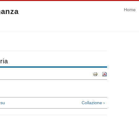
manza
Home
ria
su
Collazione ›