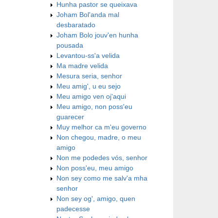
Hunha pastor se queixava
Joham Bol'anda mal
desbaratado
Joham Bolo jouv'en hunha
pousada
Levantou-ss'a velida
Ma madre velida
Mesura seria, senhor
Meu amig', u eu sejo
Meu amigo ven oj'aqui
Meu amigo, non poss'eu
guarecer
Muy melhor ca m'eu governo
Non chegou, madre, o meu
amigo
Non me podedes vós, senhor
Non poss'eu, meu amigo
Non sey como me salv'a mha
senhor
Non sey og', amigo, quen
padecesse