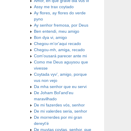
Amor, en que grave dia vus vi
Assy me trax coytado
Ay flores, ay flores do verde
pyno
Ay senhor fremosa, por Deus
Ben entendi, meu amigo
Bon dya vi, amigo
Chegou-m'or'aqui recado
Chegou-mh, amiga, recado
Com'ousará parecer ante mi
Como me Deus aguysou que
vivesse
Coytada vyv', amigo, porque
vus non vejo
Da mha senhor que eu servi
De Joham Bol'and'eu
maravilhado
De mi fazerdes vós, senhor
De mi valerdes seria, senhor
De morrerdes por mi gran
dereyt'é
De muytas coytas, senhor, que