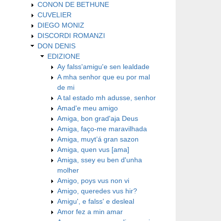
CONON DE BETHUNE
CUVELIER
DIEGO MONIZ
DISCORDI ROMANZI
DON DENIS
EDIZIONE
Ay falss'amigu'e sen lealdade
A mha senhor que eu por mal
de mi
A tal estado mh adusse, senhor
Amad'e meu amigo
Amiga, bon grad'aja Deus
Amiga, faço-me maravilhada
Amiga, muyt’á gran sazon
Amiga, quen vus [ama]
Amiga, ssey eu ben d'unha
molher
Amigo, poys vus non vi
Amigo, queredes vus hir?
Amigu', e falss' e desleal
Amor fez a min amar