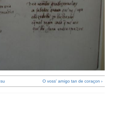
su
O voss' amigo tan de coraçon ›