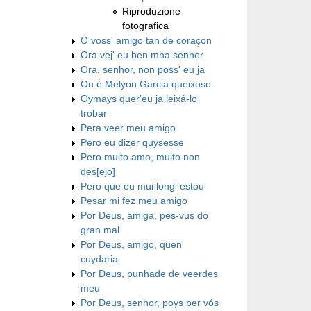
Riproduzione
fotografica
O voss' amigo tan de coraçon
Ora vej' eu ben mha senhor
Ora, senhor, non poss' eu ja
Ou é Melyon Garcia queixoso
Oymays quer'eu ja leixá-lo
trobar
Pera veer meu amigo
Pero eu dizer quysesse
Pero muito amo, muito non
des[ejo]
Pero que eu mui long' estou
Pesar mi fez meu amigo
Por Deus, amiga, pes-vus do
gran mal
Por Deus, amigo, quen
cuydaria
Por Deus, punhade de veerdes
meu
Por Deus, senhor, poys per vós