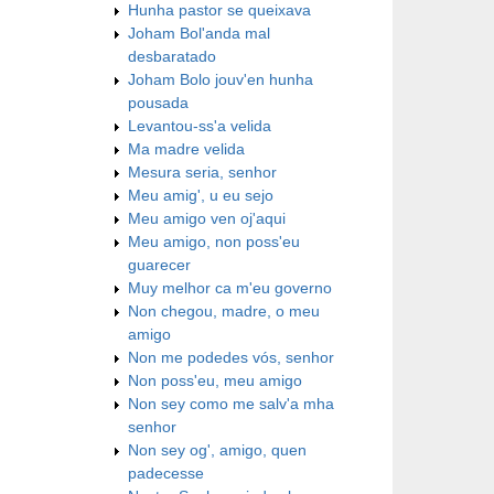
Hunha pastor se queixava
Joham Bol'anda mal
desbaratado
Joham Bolo jouv'en hunha
pousada
Levantou-ss'a velida
Ma madre velida
Mesura seria, senhor
Meu amig', u eu sejo
Meu amigo ven oj'aqui
Meu amigo, non poss'eu
guarecer
Muy melhor ca m'eu governo
Non chegou, madre, o meu
amigo
Non me podedes vós, senhor
Non poss'eu, meu amigo
Non sey como me salv'a mha
senhor
Non sey og', amigo, quen
padecesse