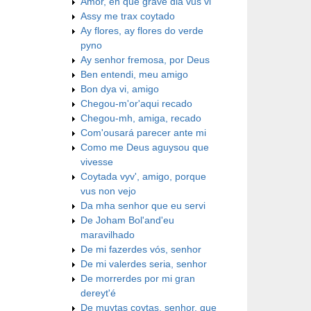
Amor, en que grave dia vus vi
Assy me trax coytado
Ay flores, ay flores do verde
pyno
Ay senhor fremosa, por Deus
Ben entendi, meu amigo
Bon dya vi, amigo
Chegou-m'or'aqui recado
Chegou-mh, amiga, recado
Com'ousará parecer ante mi
Como me Deus aguysou que
vivesse
Coytada vyv', amigo, porque
vus non vejo
Da mha senhor que eu servi
De Joham Bol'and'eu
maravilhado
De mi fazerdes vós, senhor
De mi valerdes seria, senhor
De morrerdes por mi gran
dereyt'é
De muytas coytas, senhor, que