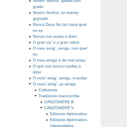
Nostro Senhor, ajades bon
grado
Nostro Senhor, se averey
guysado
Nunca Deus fez tal coyta qual
eu ey
Nunca vus ousey a dizer
O gran viç' e o gran sabor
O meu amig', amiga, non quer'
eu
O meu amigo á de mal assaz
O que vus nunca cuydey a
dizer
O voss' amig', amiga, vi andar
O voss' amig', ay amiga
Collazione
Tradizione manoscritta
CANZONIERE B
CANZONIERE V
Edizione diplomatica
Edizione diplomatico-
interpretativa