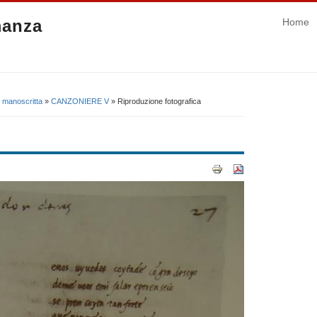
manza
Home
 manoscritta
»
CANZONIERE V
» Riproduzione fotografica