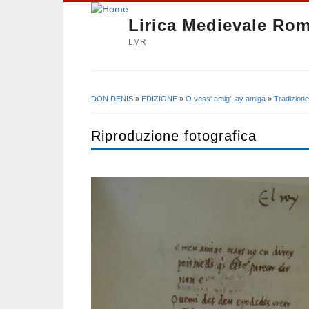
Lirica Medievale Ro
LMR
DON DENIS
»
EDIZIONE
»
O voss' amig', ay amiga
»
Tradizione
Tu sei qui
Riproduzione fotografica