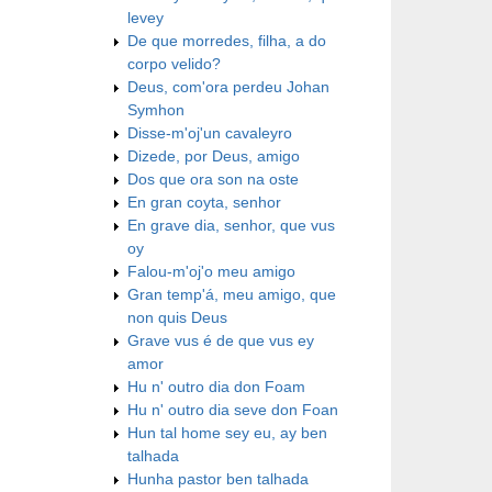
levey
De que morredes, filha, a do
corpo velido?
Deus, com'ora perdeu Johan
Symhon
Disse-m'oj'un cavaleyro
Dizede, por Deus, amigo
Dos que ora son na oste
En gran coyta, senhor
En grave dia, senhor, que vus
oy
Falou-m'oj'o meu amigo
Gran temp'á, meu amigo, que
non quis Deus
Grave vus é de que vus ey
amor
Hu n' outro dia don Foam
Hu n' outro dia seve don Foan
Hun tal home sey eu, ay ben
talhada
Hunha pastor ben talhada