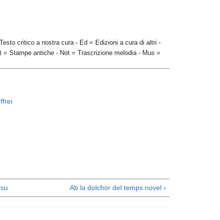
 Testo critico a nostra cura
- Ed = Edizioni a cura di altri
-
St = Stampe antiche
- Not = Trascrizione melodia
- Mus =
frei
su
Ab la dolchor del temps novel ›