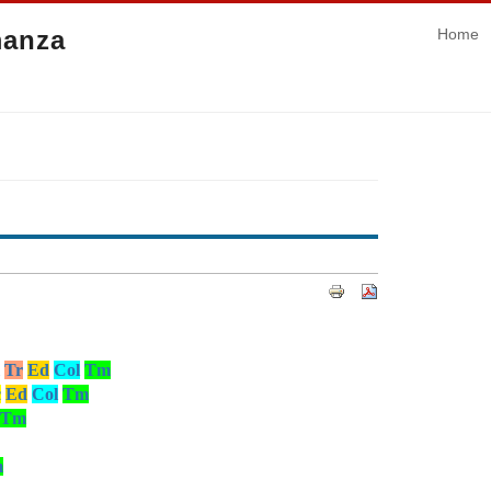
manza
Home
Tr
Ed
Col
Tm
c
Ed
Col
Tm
Tm
m