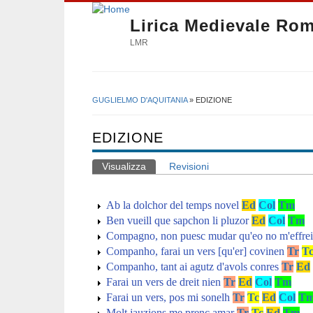
Lirica Medievale Ro
LMR
GUGLIELMO D'AQUITANIA
» EDIZIONE
Tu sei qui
EDIZIONE
Visualizza
(scheda attiva)
Revisioni
Schede primarie
Ab la dolchor del temps novel
Ed
Col
Tm
Ben vueill que sapchon li pluzor
Ed
Col
Tm
Compagno, non puesc mudar qu'eo no m'effrei
Companho, farai un vers [qu'er] covinen
Tr
T
Companho, tant ai agutz d'avols conres
Tr
Ed
Farai un vers de dreit nien
Tr
Ed
Col
Tm
Farai un vers, pos mi sonelh
Tr
Tc
Ed
Col
T
Molt jauzions me prenc amar
Tr
Tc
Ed
Tm