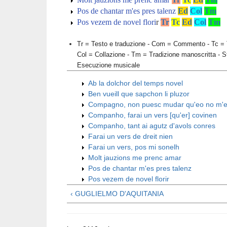
Pos de chantar m'es pres talenz
Ed
Col
Tm
Pos vezem de novel flori
r
Tr
Tc
Ed
Col
Tm
Tr = Testo e traduzione -
Com = Commento
- Tc =
Col = Collazione
- Tm = Tradizione manoscritta
- 
Esecuzione musicale
Ab la dolchor del temps novel
Ben vueill que sapchon li pluzor
Compagno, non puesc mudar qu'eo no m'ef
Companho, farai un vers [qu'er] covinen
Companho, tant ai agutz d'avols conres
Farai un vers de dreit nien
Farai un vers, pos mi sonelh
Molt jauzions me prenc amar
Pos de chantar m'es pres talenz
Pos vezem de novel florir
‹ GUGLIELMO D'AQUITANIA