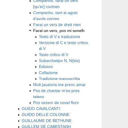
Companho, farai un vers
[qu'er] covinen
Companho, tant ai agutz
d'avols conres
Farai un vers de dreit nien
Farai un vers, pos mi sonelh
Testo di V e traduzione
Versione di C e testo critico
di V
Testo critico di V
Subarchetipo N, N(bis)
Edizioni
Collazione
Tradizione manoscritta
Molt jauzions me prenc amar
Pos de chantar m'es pres
talenz
Pos vezem de novel florir
GUIDO CAVALCANTI
GUIDO DELLE COLONNE
GUILLAUME DE BETHUNE
GUILLEM DE CABESTANH