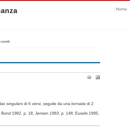
manza
Home
 sonelh
las singulars
di 6 versi, seguite da una
tornada
di 2.
3; Bond 1982, p. 18; Jensen 1983, p. 148; Eusebi 1995,