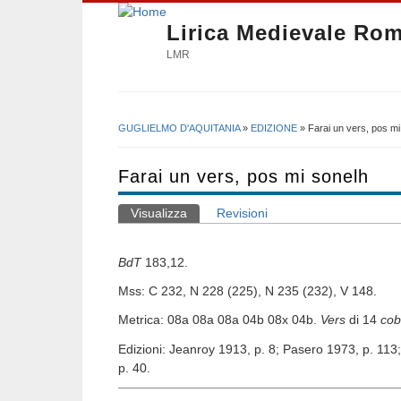
Lirica Medievale Ro
LMR
GUGLIELMO D'AQUITANIA
»
EDIZIONE
» Farai un vers, pos mi
Tu sei qui
Farai un vers, pos mi sonelh
Visualizza
(scheda attiva)
Revisioni
Schede primarie
BdT
183,12.
Mss: C 232, N 228 (225), N 235 (232), V 148.
Metrica: 08a 08a 08a 04b 08x 04b.
Vers
di 14
cob
Edizioni: Jeanroy 1913, p. 8; Pasero 1973, p. 11
p. 40.