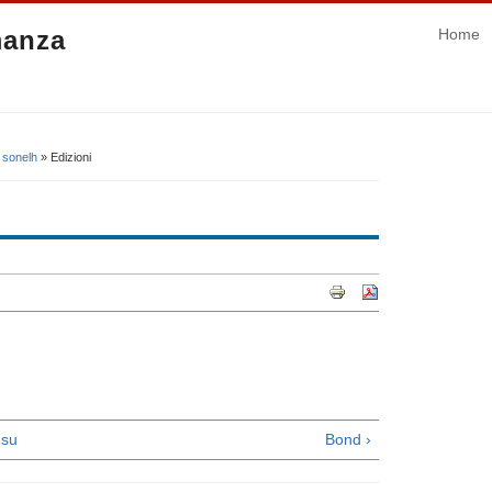
manza
Home
 sonelh
» Edizioni
su
Bond ›