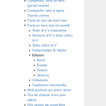
Companho, farai un vers
[qu'er] covinen
Companho, tant ai agutz
d'avols conres
Farai un vers de dreit nien
Farai un vers, pos mi sonelh
Testo di V e traduzione
Versione di C e testo critico
di V
Testo critico di V
Subarchetipo N, N(bis)
Edizioni
Bond
Eusebi
Pasero
Jeanroy
Collazione
Tradizione manoscritta
Molt jauzions me prenc amar
Pos de chantar m'es pres
talenz
Pos vezem de novel florir