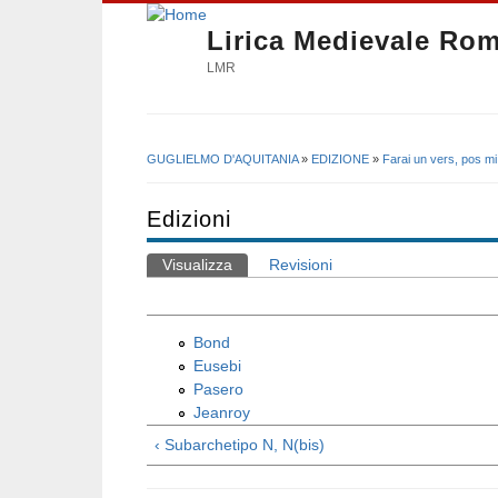
Lirica Medievale Ro
LMR
GUGLIELMO D'AQUITANIA
»
EDIZIONE
»
Farai un vers, pos mi
Tu sei qui
Edizioni
Visualizza
(scheda attiva)
Revisioni
Schede primarie
Bond
Eusebi
Pasero
Jeanroy
‹ Subarchetipo N, N(bis)