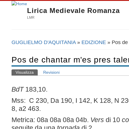
Lirica Medievale Romanza
LMR
GUGLIELMO D'AQUITANIA
»
EDIZIONE
» Pos de 
Tu sei qui
Pos de chantar m'es pres tale
Visualizza
(scheda attiva)
Revisioni
Schede primarie
BdT
183,10.
Mss:
C 230, D
a
190, I 142, K 128, N 23
8, a
2
463.
Metrica: 08a 08a 08a 04b.
Vers
di 10
co
seguite da una
tornada
di 2.