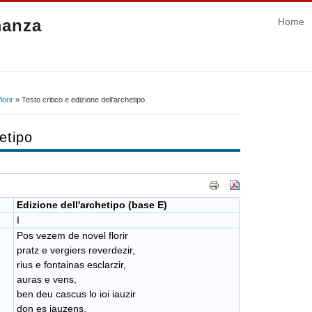
manza
Home
orir
» Testo critico e edizione dell'archetipo
hetipo
Edizione dell'archetipo (base E)
I
Pos vezem de novel florir
​pratz e vergiers reverdezir,
rius e fontainas esclarzir,
auras e vens,
ben deu cascus lo ioi iauzir
don es iauzens.