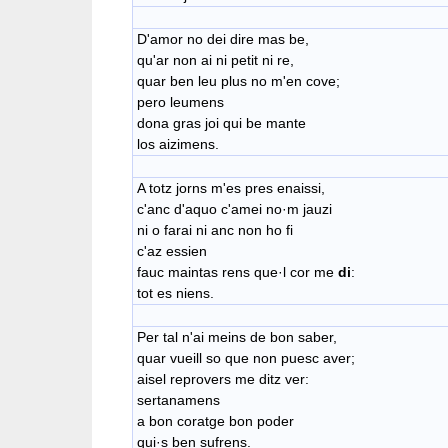
D'amor no dei dire mas be,
qu'ar non ai ni petit ni re,
quar ben leu plus no m'en cove;
pero leumens
​dona gras joi qui be mante
​los aizimens.
A totz jorns m'es pres enaissi,
​c'anc d'aquo c'amei no·m jauzi
ni o farai ni anc non ho fi
​c'az essien
​fauc maintas rens que·l cor me
di
:
tot es niens.
Per tal n'ai meins de bon saber,
quar vueill so que non puesc aver;
aisel reprovers me ditz ver:
sertanamens
​a bon coratge bon poder
qui·s ben sufrens.