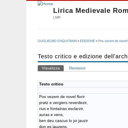
Lirica Medievale Ro
LMR
GUGLIELMO D'AQUITANIA
»
EDIZIONE
»
Pos vezem de novel fl
Tu sei qui
Testo critico e edizione dell'arc
Visualizza
(scheda attiva)
Revisioni
Schede primarie
Testo critico
Pos vezem de novel florir
​pratz e vergiers reverdezir,
rius e fontainas esclarzir,
auras e vens,
ben deu cascus lo joi jauzir
don es jauzens.