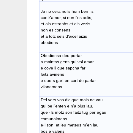
Ja no cera nuils hom ben fis
contr'amor, si non l'es aclis,
et als estranhs et als vezis
non es consens
et a totz sels d'aicel aizis
obediens.
Obediensa deu portar
​a maintas gens qui vol amar
e cove li que sapcha far
faitz avinens
e que·​s gart en cort de parlar
vilanamens.
Del vers vos dic que mais ne vau
qui be l'enten e n'a plus lau,
que
·
ls motz son faitz tug per egau
comunalmens
​e·l son, et ieu meteus m'en lau
​bos e valens.