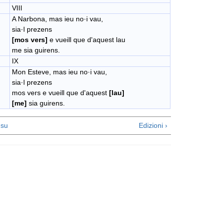
VIII
A Narbona, mas ieu no·i vau,
sia·​l prezens
[mos vers]
e vueill que d'aquest lau
me sia guirens.
IX
Mon Esteve, mas ieu no·i vau,
sia·​l prezens
​mos vers e vueill que d'aquest
[lau]
[me]
sia guirens.
su
Edizioni ›