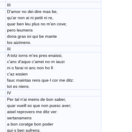
III
D'amor no dei dire mas be,
qu'ar non ai ni petit ni re,
quar ben leu plus no m'en cove;
pero leumens
​dona gras ioi qui be mante
​los aizimens.
III
A totz iorns m'es pres enaissi,
​c'anc d'aquo c'amei no·m iauzi
ni o farai ni anc non ho fi
​c'az essien
​fauc maintas rens que·l cor me ditz:
tot es niens.
IV
Per tal n'ai meins de bon saber,
quar vueill so que non puesc aver;
aisel reprovers me ditz ver:
sertanamens
​a bon coratge bon poder
qui·s ben sufrens.