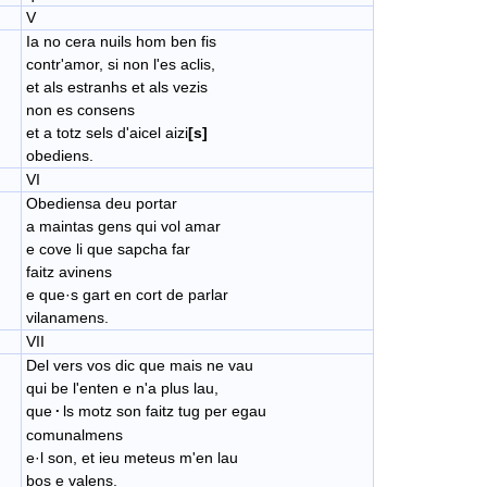
V
Ia no cera nuils hom ben fis
contr'amor, si non l'es aclis,
et als estranhs et als vezis
non es consens
et a totz sels d'aicel aizi
[s]
obediens.
VI
Obediensa deu portar
​a maintas gens qui vol amar
e cove li que sapcha far
faitz avinens
e que·​s gart en cort de parlar
vilanamens.
VII
Del vers vos dic que mais ne vau
qui be l'enten e n'a plus lau,
que
·
ls motz son faitz tug per egau
comunalmens
​e·l son, et ieu meteus m'en lau
​bos e valens.