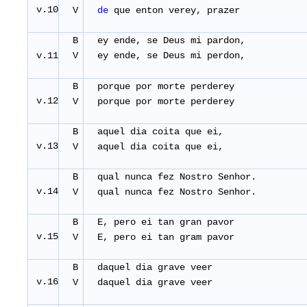
v.10
V
de
que enton verey, prazer
B
ey ende, se Deus mi pardon,
v.11
V
ey ende, se Deus mi perdon,
B
porque por morte perderey
v.12
V
porque por morte perderey
B
aquel dia coita que ei,
v.13
V
aquel dia coita que ei,
B
qual nunca fez Nostro Senhor.
v.14
V
qual nunca fez Nostro Senhor.
B
E, pero ei tan gran pavor
v.15
V
E, pero ei tan gram pavor
B
daquel dia grave veer
v.16
V
daquel dia grave veer