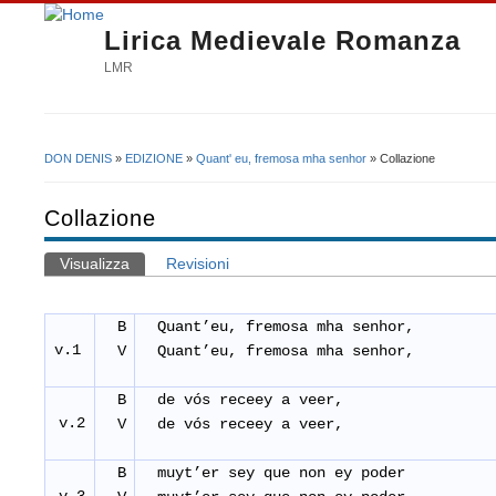
Lirica Medievale Romanza
LMR
DON DENIS
»
EDIZIONE
»
Quant' eu, fremosa mha senhor
» Collazione
Tu sei qui
Collazione
Visualizza
(scheda attiva)
Revisioni
Schede primarie
B
Quant’eu, fremosa mha senhor,
v.1
V
Quant’eu, fremosa mha senhor,
B
de vós receey a veer,
v.2
V
de vós receey a veer,
B
muyt’er sey que non ey poder