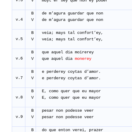
v.3
V
muyt’er sey que non ey poder
B
de m’agura guardar que non
v.4
V
de m’agura guardar que non
B
veia; mays tal confort’ey
v.5
V
veia; mays tal confort’ey
B
que aquel dia moirerey
v.6
V
que aquel dia
monerey
B
e perderey coytas d’amor.
v.7
V
e perderey coytas d’amor.
B
E, como quer que eu mayor
v.8
V
E, como quer que eu mayor
B
pesar non podesse veer
v.9
V
pesar non podesse veer
B
do que enton verei, prazer