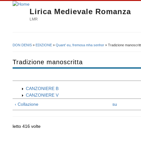
Lirica Medievale Romanza
LMR
DON DENIS
»
EDIZIONE
»
Quant' eu, fremosa mha senhor
» Tradizione manoscrit
Tu sei qui
Tradizione manoscritta
CANZONIERE B
CANZONIERE V
‹ Collazione
su
letto 416 volte