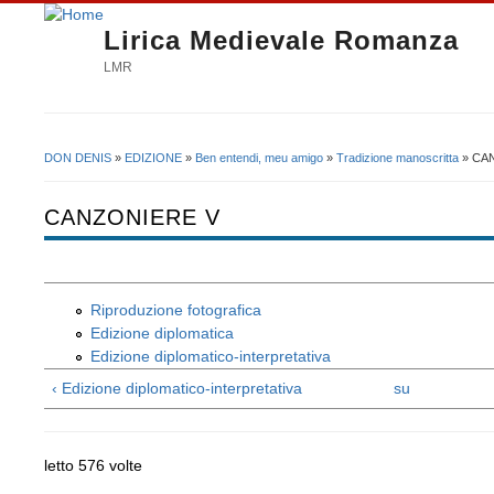
Lirica Medievale Romanza
LMR
DON DENIS
»
EDIZIONE
»
Ben entendi, meu amigo
»
Tradizione manoscritta
» CA
Tu sei qui
CANZONIERE V
Riproduzione fotografica
Edizione diplomatica
Edizione diplomatico-interpretativa
‹ Edizione diplomatico-interpretativa
su
letto 576 volte