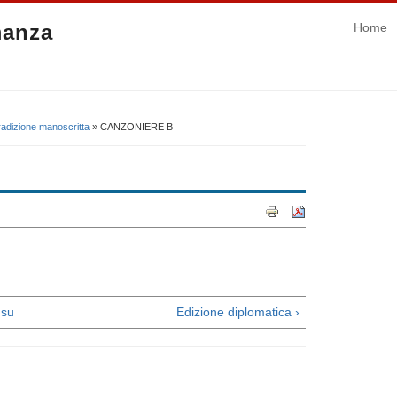
manza
Home
radizione manoscritta
» CANZONIERE B
su
Edizione diplomatica ›