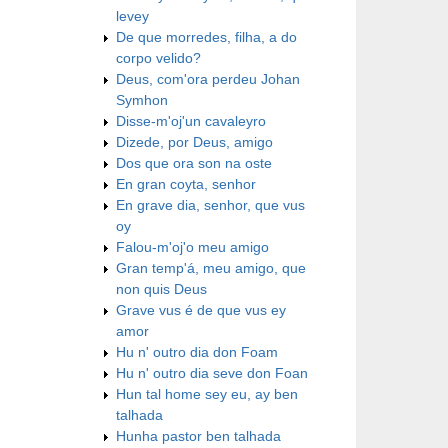
levey
De que morredes, filha, a do
corpo velido?
Deus, com'ora perdeu Johan
Symhon
Disse-m'oj'un cavaleyro
Dizede, por Deus, amigo
Dos que ora son na oste
En gran coyta, senhor
En grave dia, senhor, que vus
oy
Falou-m'oj'o meu amigo
Gran temp'á, meu amigo, que
non quis Deus
Grave vus é de que vus ey
amor
Hu n' outro dia don Foam
Hu n' outro dia seve don Foan
Hun tal home sey eu, ay ben
talhada
Hunha pastor ben talhada