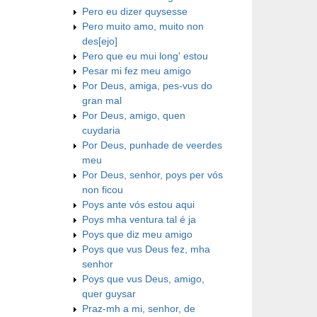
Pero eu dizer quysesse
Pero muito amo, muito non
des[ejo]
Pero que eu mui long' estou
Pesar mi fez meu amigo
Por Deus, amiga, pes-vus do
gran mal
Por Deus, amigo, quen
cuydaria
Por Deus, punhade de veerdes
meu
Por Deus, senhor, poys per vós
non ficou
Poys ante vós estou aqui
Poys mha ventura tal é ja
Poys que diz meu amigo
Poys que vus Deus fez, mha
senhor
Poys que vus Deus, amigo,
quer guysar
Praz-mh a mi, senhor, de