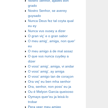
Nostro Senhor, ajades bon
grado
Nostro Senhor, se averey
guysado
Nunca Deus fez tal coyta qual
eu ey
Nunca vus ousey a dizer
O gran viç' e o gran sabor
O meu amig', amiga, non quer'
eu
O meu amigo á de mal assaz
O que vus nunca cuydey a
dizer
O voss' amig', amiga, vi andar
O voss' amig', ay amiga
O voss' amigo tan de coraçon
Ora vej' eu ben mha senhor
Ora, senhor, non poss' eu ja
Ou é Melyon Garcia queixoso
Oymays quer'eu ja leixá-lo
trobar
Pera veer meu amigo