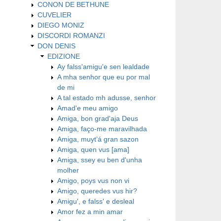
CONON DE BETHUNE
CUVELIER
DIEGO MONIZ
DISCORDI ROMANZI
DON DENIS
EDIZIONE
Ay falss'amigu'e sen lealdade
A mha senhor que eu por mal
de mi
A tal estado mh adusse, senhor
Amad'e meu amigo
Amiga, bon grad'aja Deus
Amiga, faço-me maravilhada
Amiga, muyt’á gran sazon
Amiga, quen vus [ama]
Amiga, ssey eu ben d'unha
molher
Amigo, poys vus non vi
Amigo, queredes vus hir?
Amigu', e falss' e desleal
Amor fez a min amar