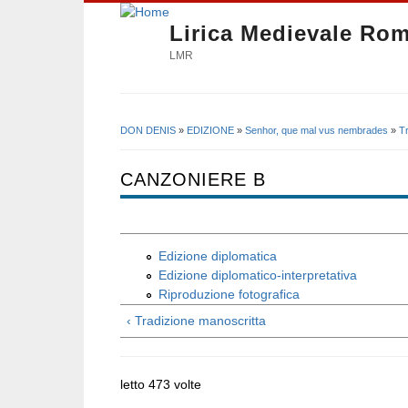
Lirica Medievale Ro
LMR
DON DENIS
»
EDIZIONE
»
Senhor, que mal vus nembrades
»
T
Tu sei qui
CANZONIERE B
Edizione diplomatica
Edizione diplomatico-interpretativa
Riproduzione fotografica
‹ Tradizione manoscritta
letto 473 volte