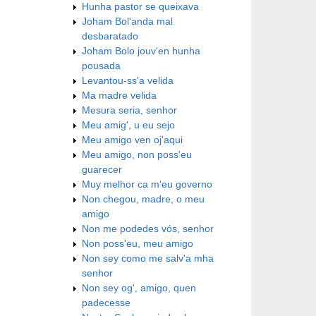
Hunha pastor se queixava
Joham Bol'anda mal
desbaratado
Joham Bolo jouv'en hunha
pousada
Levantou-ss'a velida
Ma madre velida
Mesura seria, senhor
Meu amig', u eu sejo
Meu amigo ven oj'aqui
Meu amigo, non poss'eu
guarecer
Muy melhor ca m'eu governo
Non chegou, madre, o meu
amigo
Non me podedes vós, senhor
Non poss'eu, meu amigo
Non sey como me salv'a mha
senhor
Non sey og', amigo, quen
padecesse