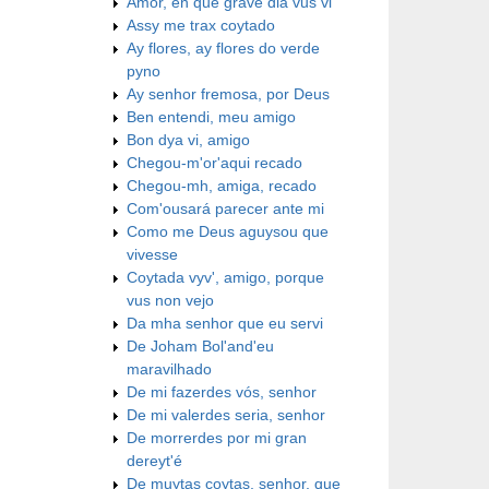
Amor, en que grave dia vus vi
Assy me trax coytado
Ay flores, ay flores do verde
pyno
Ay senhor fremosa, por Deus
Ben entendi, meu amigo
Bon dya vi, amigo
Chegou-m'or'aqui recado
Chegou-mh, amiga, recado
Com'ousará parecer ante mi
Como me Deus aguysou que
vivesse
Coytada vyv', amigo, porque
vus non vejo
Da mha senhor que eu servi
De Joham Bol'and'eu
maravilhado
De mi fazerdes vós, senhor
De mi valerdes seria, senhor
De morrerdes por mi gran
dereyt'é
De muytas coytas, senhor, que