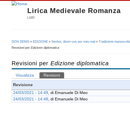
Lirica Medievale Romanza
LMR
DON DENIS
»
EDIZIONE
»
Senhor, dizen-vus por meu mal
»
Tradizione manoscritt
Tu sei qui
Revisioni per
Edizione diplomatica
Revisioni per
Edizione diplomatica
Visualizza
Revisioni
(scheda attiva)
Schede primarie
Revisione
24/03/2021 - 14:49
, di
Emanuele Di Meo
24/03/2021 - 14:48
, di
Emanuele Di Meo