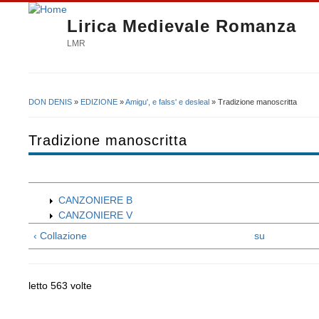
Lirica Medievale Romanza
LMR
DON DENIS
»
EDIZIONE
»
Amigu', e falss' e desleal
» Tradizione manoscritta
Tu sei qui
Tradizione manoscritta
CANZONIERE B
CANZONIERE V
‹ Collazione
su
letto 563 volte