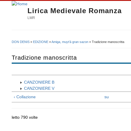
Lirica Medievale Romanza
LMR
DON DENIS
»
EDIZIONE
»
Amiga, muyt’á gran sazon
» Tradizione manoscritta
Tu sei qui
Tradizione manoscritta
CANZONIERE B
CANZONIERE V
‹ Collazione
su
letto 790 volte