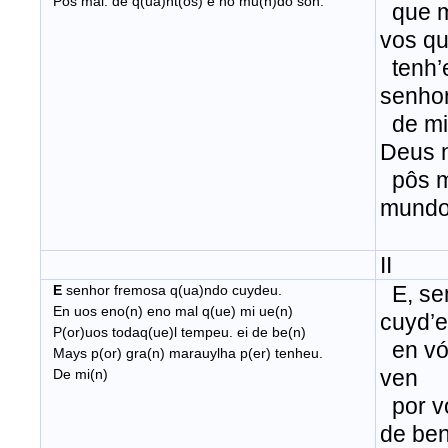
Pos mal. de q(ua)nt(os) e no mu(n)do son.
que mi
vos qu
tenh’e
senhor
de mi 
Deus 
pôs m
mundo
II
E, se
E
senhor fremosa q(ua)ndo cuydeu.
En uos eno(n) eno mal q(ue) mi ue(n)
cuyd’
P(or)uos todaq(ue)l tempeu. ei de be(n)
en vó
Mays p(or) gra(n) marauylha p(er) tenheu.
ven
De mi(n)
por vó
de ben