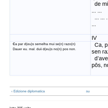
de mi v
... ...
... ... ..
...
IV
Ca, p
C
a par d(eu)s semelha mui se(n) razo(n)
Dauer eu. mal. duii d(eu)s no(n) pos non.
sen r
d’aver
pôs, n
‹ Edizione diplomatica
su