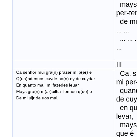
mays 
per-te
de min ..
... ...
... ... ..
...
III
Ca, se
C
a senhor mui gra(n) prazer mi p(er) e
Q(ua)ndenuos cuyde no(n) ey de cuydar
mi per
En quanto mal. mi fazedes leuar
quand
Mays gra(n) m(ar)uilha. tenheu q(ue) e
de cu
De mi uijr de uos mal.
en qu
levar;
mays 
que é