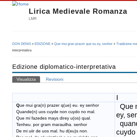
Lirica Medievale Romanza
LMR
DON DENIS
»
EDIZIONE
»
Que mui gran prazer que eu ey, senhor
»
Tradizione ma
Tu sei qui
interpretativa
Edizione diplomatico-interpretativa
Visualizza
(scheda attiva)
Revisioni
Schede primarie
I
Que m
Q
ue mui gra(n) prazer q(ue) eu. ey senhor
Quande(n) uos cuyde non cuydo no mal.
ey, se
Que mi fazedes mays direy u(os) qual.
quand
Tenheu. por gram marauilha. senhor
cuydo
De mi uiir de uos mal. hu d(eu)s non.