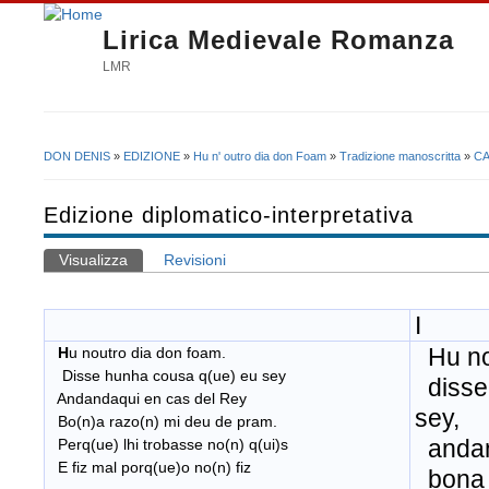
Lirica Medievale Romanza
LMR
DON DENIS
»
EDIZIONE
»
Hu n' outro dia don Foam
»
Tradizione manoscritta
»
CA
Tu sei qui
Edizione diplomatico-interpretativa
Visualizza
(scheda attiva)
Revisioni
Schede primarie
I
Hu no
H
u noutro dia don foam.
Disse hunha cousa q(ue) eu sey
disse
Andandaqui en cas del Rey
sey,
Bo(n)a razo(n) mi deu de pram.
andand
Perq(ue) lhi trobasse no(n) q(ui)s
E fiz mal porq(ue)o no(n) fiz
bona 