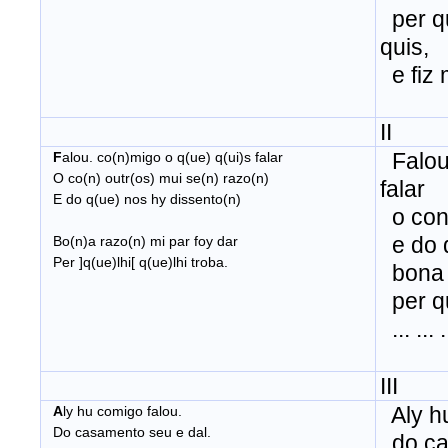
per qu
quis,
e fiz 
II
Falou 
F
alou. co(n)migo o q(ue) q(ui)s falar
O co(n) outr(os) mui se(n) razo(n)
falar
E do q(ue) nos hy dissento(n)
o con 
e do q
Bo(n)a razo(n) mi par foy dar
Per ]q(ue)lhi[ q(ue)lhi troba.
bona r
per que 
... ... ..
III
Aly hu
A
ly hu comigo falou.
Do casamento seu e dal.
do cas