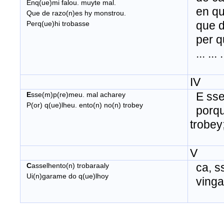
Enq(ue)mi falou. muyte mal.
en que
Que de razo(n)es hy monstrou.
que d
Perq(ue)hi trobasse
per que
... ... ..
IV
E sse
E
sse(m)p(re)meu. mal acharey
P(or) q(ue)lheu. ento(n) no(n) trobey
porque
trobey
V
ca, ss
C
asselhento(n) trobaraaly
Ui(n)garame do q(ue)lhoy
vingar