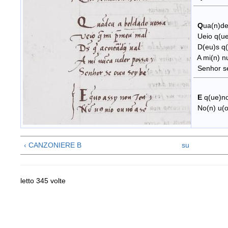
Q
ua(n)de
Ueio q(ue)
D(eu)s q(u
A mi(n) nu
Senhor se
E
q(ue)no
No(n) u(os
‹ CANZONIERE B
su
letto 345 volte