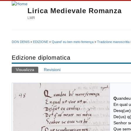
Lirica Medievale Romanza
LMR
DON DENIS
»
EDIZIONE
»
Quand' eu ben meto femença
»
Tradizione manoscritta
Tu sei qui
Edizione diplomatica
Visualizza
(scheda attiva)
Revisioni
Schede primarie
Q
uandeu
En qual u(
Desq(ue)u
De(us) q(
Senhor se
Que seme