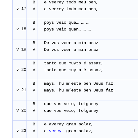
B
e veerey todo meu ben,
v.17
V
e veerey todo meu ben,
B
poys veio qua… … …
v.18
V
poys veio quan… … …
B
De vos veer a min praz
v.19
V
De vos veer a min praz
B
tanto que muyto é assaz;
v.20
V
tanto que muyto é assaz;
B
mays, hu m’este ben Deus faz,
v.21
V
mays, hu m’este ben Deus faz,
B
que vos veio, folgarey
v.22
V
que vos veio, folgarey
B
e averey gran solaz,
v.23
V
e
verey
gran solaz, -1