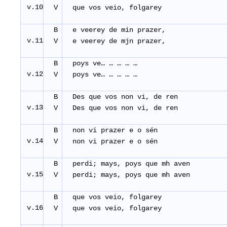
v.10
V
que vos veio, folgarey
B
e veerey de min prazer,
v.11
V
e veerey de mjn prazer,
B
poys ve… … … … …
v.12
V
poys ve… … … … …
B
Des que vos non vi, de ren
v.13
V
Des que vos non vi, de ren
B
non vi prazer e o sén
v.14
V
non vi prazer e o sén
B
perdi; mays, poys que mh aven
v.15
V
perdi; mays, poys que mh aven
B
que vos veio, folgarey
v.16
V
que vos veio, folgarey