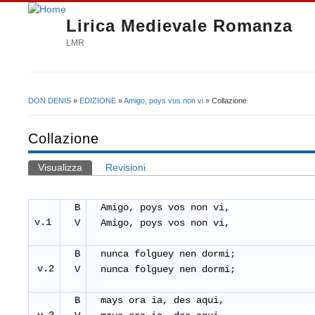
Lirica Medievale Romanza
LMR
DON DENIS
»
EDIZIONE
»
Amigo, poys vus non vi
» Collazione
Tu sei qui
Collazione
Visualizza
(scheda attiva)
Revisioni
Schede primarie
B
Amigo, poys vos non vi,
v.1
V
Amigo, poys vos non vi,
B
nunca folguey nen dormi;
v.2
V
nunca folguey nen dormi;
B
mays ora ia, des aqui,