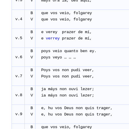
v.3
V
mays ora ia, des aqui,
B
que vos veio, folgarey
v.4
V
que vos veio, folgarey
B
e verey prazer de mí,
v.5
V
e
verrey
prazer de mí,
B
poys veio quanto ben ey.
v.6
V
poys veyo … … …
B
Poys vos non pudi veer,
v.7
V
Poys vos non pudi veer,
B
ja máys non ouvi lezer;
v.8
V
ia máys non ouvi lezer;
B
e, hu vos Deus non quis trager,
v.9
V
e, hu vos Deus non quis trager,
B
que vos veio, folgarey