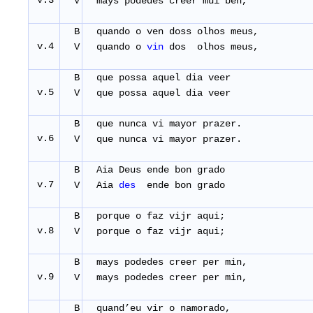
v.3
V
mays podedes creer mui ben,
B
quando o ven doss olhos meus,
v.4
V
quando o
vin
dos olhos meus,
B
que possa aquel dia veer
v.5
V
que possa aquel dia veer
B
que nunca vi mayor prazer.
v.6
V
que nunca vi mayor prazer.
B
Aia Deus ende bon grado
v.7
V
Aia
des
ende bon grado
B
porque o faz vijr aqui;
v.8
V
porque o faz vijr aqui;
B
mays podedes creer per min,
v.9
V
mays podedes creer per min,
B
quand’eu vir o namorado,