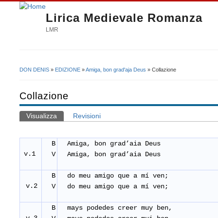
Lirica Medievale Romanza
LMR
DON DENIS
»
EDIZIONE
»
Amiga, bon grad'aja Deus
» Collazione
Tu sei qui
Collazione
Visualizza
(scheda attiva)
Revisioni
Schede primarie
B
Amiga, bon grad’aia Deus
v.1
V
Amiga, bon grad’aia Deus
B
do meu amigo que a mí
ven;
v.2
V
do meu amigo que a mí
ven;
B
mays podedes creer muy ben,