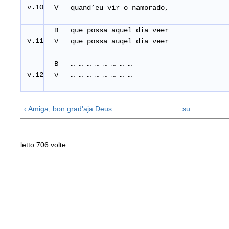
v.10
V
quand’eu vir o namorado,
B
que possa aquel dia veer
v.11
V
que possa auqel dia veer
B
… … … … … … … …
v.12
V
… … … … … … … …
‹ Amiga, bon grad'aja Deus
su
letto 706 volte