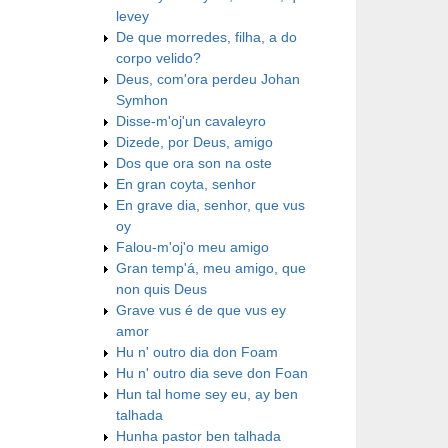
levey
De que morredes, filha, a do
corpo velido?
Deus, com'ora perdeu Johan
Symhon
Disse-m'oj'un cavaleyro
Dizede, por Deus, amigo
Dos que ora son na oste
En gran coyta, senhor
En grave dia, senhor, que vus
oy
Falou-m'oj'o meu amigo
Gran temp'á, meu amigo, que
non quis Deus
Grave vus é de que vus ey
amor
Hu n' outro dia don Foam
Hu n' outro dia seve don Foan
Hun tal home sey eu, ay ben
talhada
Hunha pastor ben talhada