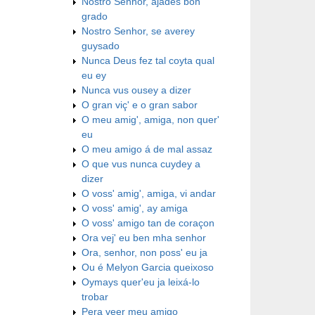
Nostro Senhor, ajades bon
grado
Nostro Senhor, se averey
guysado
Nunca Deus fez tal coyta qual
eu ey
Nunca vus ousey a dizer
O gran viç' e o gran sabor
O meu amig', amiga, non quer'
eu
O meu amigo á de mal assaz
O que vus nunca cuydey a
dizer
O voss' amig', amiga, vi andar
O voss' amig', ay amiga
O voss' amigo tan de coraçon
Ora vej' eu ben mha senhor
Ora, senhor, non poss' eu ja
Ou é Melyon Garcia queixoso
Oymays quer'eu ja leixá-lo
trobar
Pera veer meu amigo