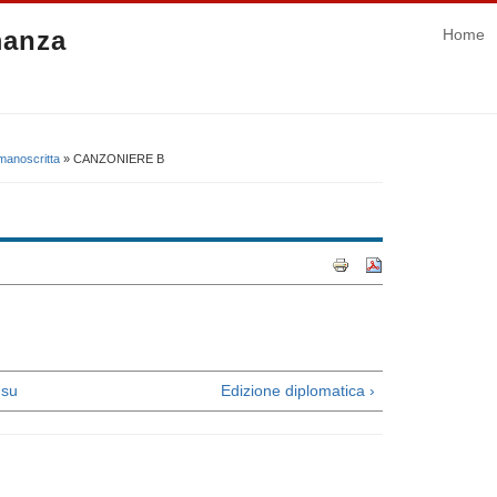
manza
Home
manoscritta
» CANZONIERE B
su
Edizione diplomatica ›