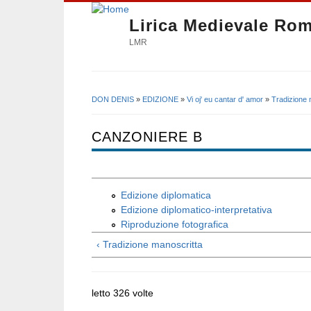
Lirica Medievale Ro
LMR
DON DENIS
»
EDIZIONE
»
Vi oj' eu cantar d' amor
»
Tradizione 
Tu sei qui
CANZONIERE B
Edizione diplomatica
Edizione diplomatico-interpretativa
Riproduzione fotografica
‹ Tradizione manoscritta
letto 326 volte