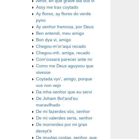
Amor, en que grave dia vus vi
Assy me trax coytado
Ay flores, ay flores do verde
pyno
Ay senhor fremosa, por Deus
Ben entendi, meu amigo
Bon dya vi, amigo
Chegou-m'or'aqui recado
Chegou-mh, amiga, recado
Com'ousará parecer ante mi
Como me Deus aguysou que
vivesse
Coytada vyv', amigo, porque
vus non vejo
Da mha senhor que eu servi
De Joham Bol'and'eu
maravilhado
De mi fazerdes vós, senhor
De mi valerdes seria, senhor
De morrerdes por mi gran
dereyt'é
De muytas coytas, senhor, que