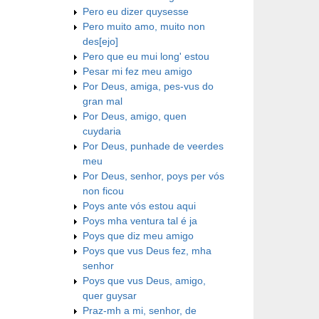
Pero eu dizer quysesse
Pero muito amo, muito non
des[ejo]
Pero que eu mui long' estou
Pesar mi fez meu amigo
Por Deus, amiga, pes-vus do
gran mal
Por Deus, amigo, quen
cuydaria
Por Deus, punhade de veerdes
meu
Por Deus, senhor, poys per vós
non ficou
Poys ante vós estou aqui
Poys mha ventura tal é ja
Poys que diz meu amigo
Poys que vus Deus fez, mha
senhor
Poys que vus Deus, amigo,
quer guysar
Praz-mh a mi, senhor, de