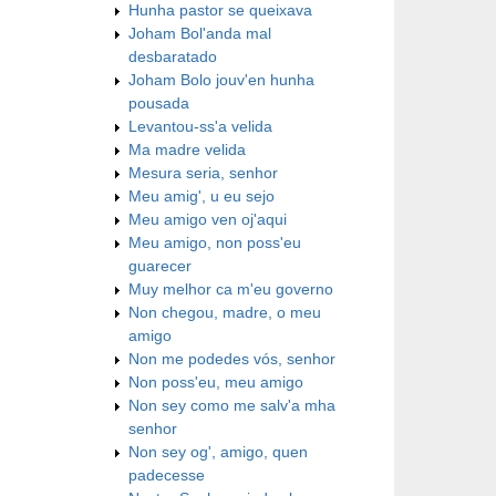
Hunha pastor se queixava
Joham Bol'anda mal
desbaratado
Joham Bolo jouv'en hunha
pousada
Levantou-ss'a velida
Ma madre velida
Mesura seria, senhor
Meu amig', u eu sejo
Meu amigo ven oj'aqui
Meu amigo, non poss'eu
guarecer
Muy melhor ca m'eu governo
Non chegou, madre, o meu
amigo
Non me podedes vós, senhor
Non poss'eu, meu amigo
Non sey como me salv'a mha
senhor
Non sey og', amigo, quen
padecesse