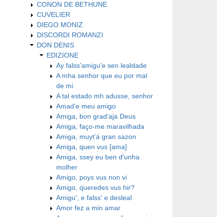
CONON DE BETHUNE
CUVELIER
DIEGO MONIZ
DISCORDI ROMANZI
DON DENIS
EDIZIONE
Ay falss'amigu'e sen lealdade
A mha senhor que eu por mal
de mi
A tal estado mh adusse, senhor
Amad'e meu amigo
Amiga, bon grad'aja Deus
Amiga, faço-me maravilhada
Amiga, muyt’á gran sazon
Amiga, quen vus [ama]
Amiga, ssey eu ben d'unha
molher
Amigo, poys vus non vi
Amigo, queredes vus hir?
Amigu', e falss' e desleal
Amor fez a min amar