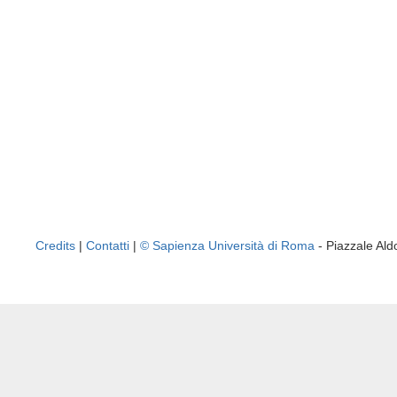
Credits
|
Contatti
|
© Sapienza Università di Roma
- Piazzale A