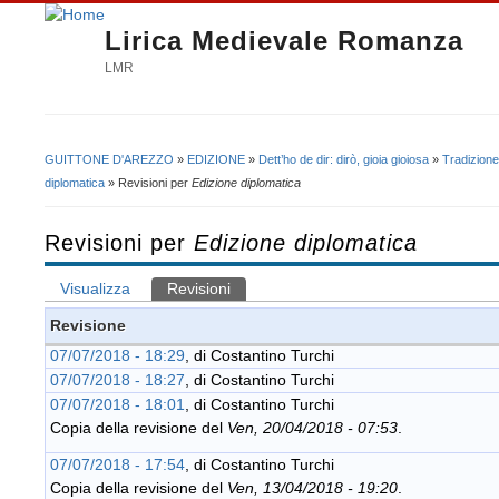
Lirica Medievale Romanza
LMR
GUITTONE D'AREZZO
»
EDIZIONE
»
Dett’ho de dir: dirò, gioia gioiosa
»
Tradizione
Tu sei qui
diplomatica
» Revisioni per
Edizione diplomatica
Revisioni per
Edizione diplomatica
Visualizza
Revisioni
(scheda attiva)
Schede primarie
Revisione
07/07/2018 - 18:29
, di
Costantino Turchi
07/07/2018 - 18:27
, di
Costantino Turchi
07/07/2018 - 18:01
, di
Costantino Turchi
Copia della revisione del
Ven, 20/04/2018 - 07:53
.
07/07/2018 - 17:54
, di
Costantino Turchi
Copia della revisione del
Ven, 13/04/2018 - 19:20
.