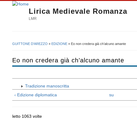
Lirica Medievale Romanza
LMR
GUITTONE D'AREZZO
»
EDIZIONE
» Eo non credera già ch’alcuno amante
Tu sei qui
Eo non credera già ch’alcuno amante
Tradizione manoscritta
‹ Edizione diplomatica
su
letto 1063 volte