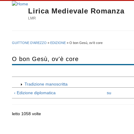
Lirica Medievale Romanza
LMR
GUITTONE D'AREZZO
»
EDIZIONE
» O bon Gesù, ov'è core
Tu sei qui
O bon Gesù, ov'è core
Tradizione manoscritta
‹ Edizione diplomatica
su
letto 1058 volte