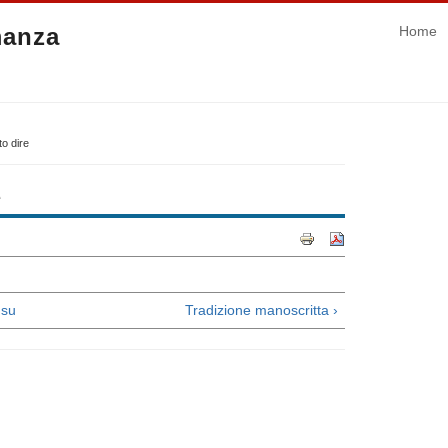
manza
Home
to dire
e
su
Tradizione manoscritta ›