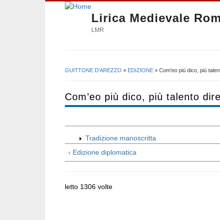
Lirica Medievale Ro
LMR
GUITTONE D'AREZZO
»
EDIZIONE
» Com’eo più dico, più talen
Tu sei qui
Com’eo più dico, più talento dir
Tradizione manoscritta
‹ Edizione diplomatica
letto 1306 volte