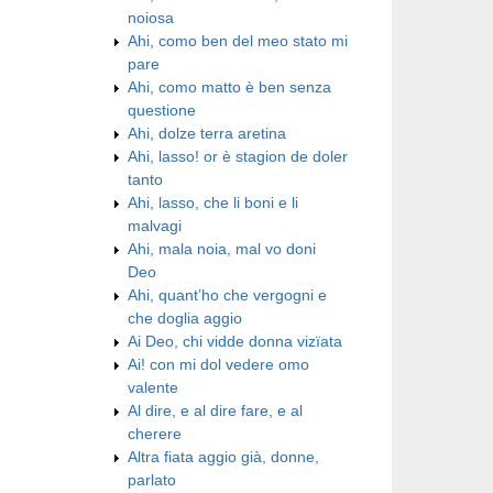
noiosa
Ahi, como ben del meo stato mi
pare
Ahi, como matto è ben senza
questione
Ahi, dolze terra aretina
Ahi, lasso! or è stagion de doler
tanto
Ahi, lasso, che li boni e li
malvagi
Ahi, mala noia, mal vo doni
Deo
Ahi, quant’ho che vergogni e
che doglia aggio
Ai Deo, chi vidde donna vizïata
Ai! con mi dol vedere omo
valente
Al dire, e al dire fare, e al
cherere
Altra fiata aggio già, donne,
parlato