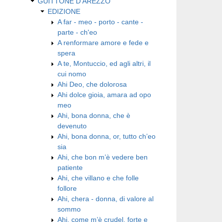
GUITTONE D'AREZZO
EDIZIONE
A far - meo - porto - cante -
parte - ch'eo
A renformare amore e fede e
spera
A te, Montuccio, ed agli altri, il
cui nomo
Ahi Deo, che dolorosa
Ahi dolce gioia, amara ad opo
meo
Ahi, bona donna, che è
devenuto
Ahi, bona donna, or, tutto ch’eo
sia
Ahi, che bon m’è vedere ben
patiente
Ahi, che villano e che folle
follore
Ahi, chera - donna, di valore al
sommo
Ahi, come m’è crudel, forte e