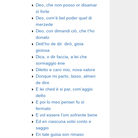
Deo, che non posso or disamar
sì forte
Deo, com’è bel poder quel di
merzede
Deo, con dimandi ciò, che t’ho
donato
Dett’ho de dir: dirò, gioia
gioiosa
Dica, o dir faccia, a lei che
sormaggio ène
Diletto e caro mio, nova valore
Donque mi parto, lasso, almen
de dire
E lei ched è si par, com’aggio
detto
E poi lo meo penser fu sì
fermato
E vol essere l’om sofrente bene
Ed en ciascuna volsi conto e
saggio
En tale guisa son rimaso