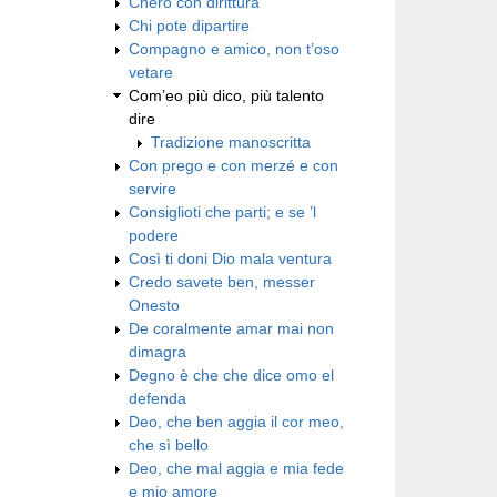
Chero con dirittura
Chi pote dipartire
Compagno e amico, non t’oso
vetare
Com’eo più dico, più talento
dire
Tradizione manoscritta
Con prego e con merzé e con
servire
Consiglioti che parti; e se ’l
podere
Così ti doni Dio mala ventura
Credo savete ben, messer
Onesto
De coralmente amar mai non
dimagra
Degno è che che dice omo el
defenda
Deo, che ben aggia il cor meo,
che sì bello
Deo, che mal aggia e mia fede
e mio amore