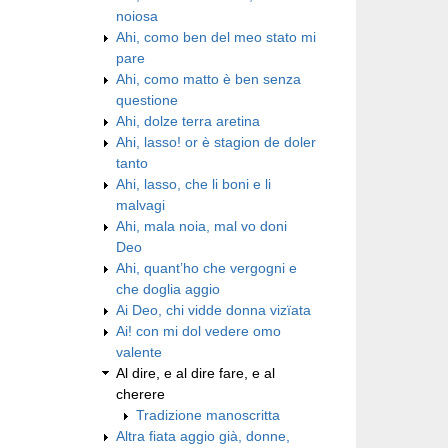
noiosa
Ahi, como ben del meo stato mi
pare
Ahi, como matto è ben senza
questione
Ahi, dolze terra aretina
Ahi, lasso! or è stagion de doler
tanto
Ahi, lasso, che li boni e li
malvagi
Ahi, mala noia, mal vo doni
Deo
Ahi, quant’ho che vergogni e
che doglia aggio
Ai Deo, chi vidde donna vizïata
Ai! con mi dol vedere omo
valente
Al dire, e al dire fare, e al
cherere
Tradizione manoscritta
Altra fiata aggio già, donne,