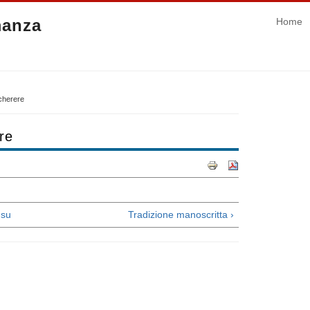
manza
Home
 cherere
ere
su
Tradizione manoscritta ›