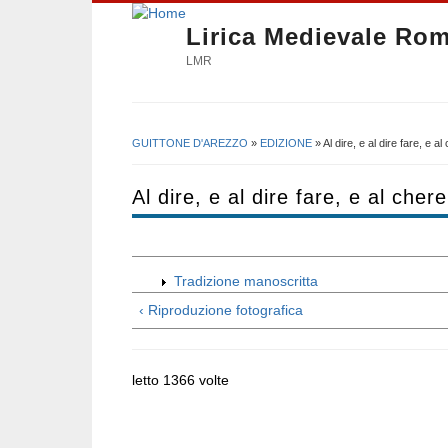
Lirica Medievale Ro
LMR
GUITTONE D'AREZZO
»
EDIZIONE
» Al dire, e al dire fare, e al
Tu sei qui
Al dire, e al dire fare, e al cher
Tradizione manoscritta
‹ Riproduzione fotografica
letto 1366 volte