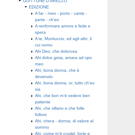
GUITTONE D'AREZZO
EDIZIONE
A far - meo - porto - cante -
parte - ch'eo
A renformare amore e fede e
spera
A te, Montuccio, ed agli altri, il
cui nomo
Ahi Deo, che dolorosa
Ahi dolce gioia, amara ad opo
meo
Ahi, bona donna, che è
devenuto
Ahi, bona donna, or, tutto ch’eo
sia
Ahi, che bon m’è vedere ben
patiente
Ahi, che villano e che folle
follore
Ahi, chera - donna, di valore al
sommo
Ahi, come m’è crudel, forte e