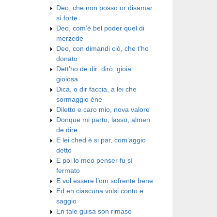
Deo, che non posso or disamar
sì forte
Deo, com’è bel poder quel di
merzede
Deo, con dimandi ciò, che t’ho
donato
Dett’ho de dir: dirò, gioia
gioiosa
Dica, o dir faccia, a lei che
sormaggio ène
Diletto e caro mio, nova valore
Donque mi parto, lasso, almen
de dire
E lei ched è si par, com’aggio
detto
E poi lo meo penser fu sì
fermato
E vol essere l’om sofrente bene
Ed en ciascuna volsi conto e
saggio
En tale guisa son rimaso