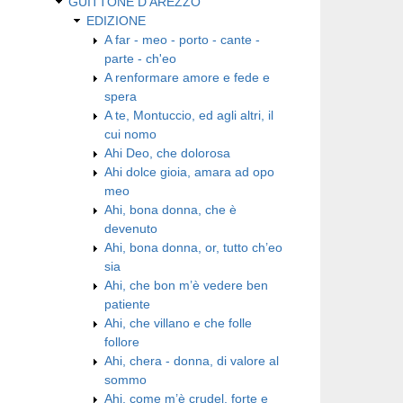
GUITTONE D'AREZZO
EDIZIONE
A far - meo - porto - cante -
parte - ch'eo
A renformare amore e fede e
spera
A te, Montuccio, ed agli altri, il
cui nomo
Ahi Deo, che dolorosa
Ahi dolce gioia, amara ad opo
meo
Ahi, bona donna, che è
devenuto
Ahi, bona donna, or, tutto ch’eo
sia
Ahi, che bon m’è vedere ben
patiente
Ahi, che villano e che folle
follore
Ahi, chera - donna, di valore al
sommo
Ahi, come m’è crudel, forte e