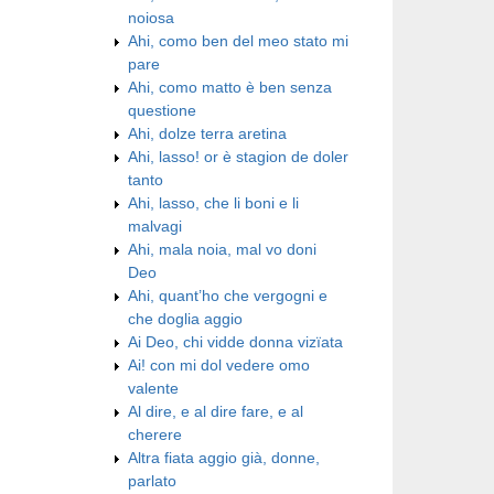
noiosa
Ahi, como ben del meo stato mi
pare
Ahi, como matto è ben senza
questione
Ahi, dolze terra aretina
Ahi, lasso! or è stagion de doler
tanto
Ahi, lasso, che li boni e li
malvagi
Ahi, mala noia, mal vo doni
Deo
Ahi, quant’ho che vergogni e
che doglia aggio
Ai Deo, chi vidde donna vizïata
Ai! con mi dol vedere omo
valente
Al dire, e al dire fare, e al
cherere
Altra fiata aggio già, donne,
parlato