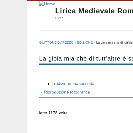
Lirica Medievale Ro
LMR
GUITTONE D'AREZZO
»
EDIZIONE
» La gioia mia che di tutt’al
Tu sei qui
La gioia mia che di tutt’altre è 
Tradizione manoscritta
‹ Riproduzione fotografica
letto 1178 volte