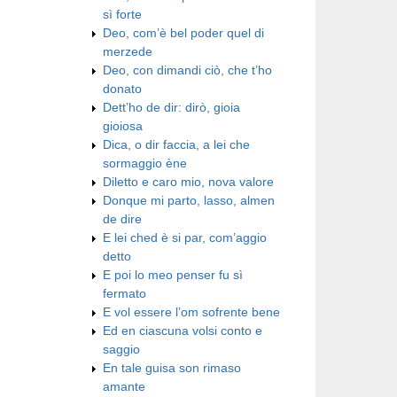
sì forte
Deo, com’è bel poder quel di
merzede
Deo, con dimandi ciò, che t’ho
donato
Dett’ho de dir: dirò, gioia
gioiosa
Dica, o dir faccia, a lei che
sormaggio ène
Diletto e caro mio, nova valore
Donque mi parto, lasso, almen
de dire
E lei ched è si par, com’aggio
detto
E poi lo meo penser fu sì
fermato
E vol essere l’om sofrente bene
Ed en ciascuna volsi conto e
saggio
En tale guisa son rimaso
amante