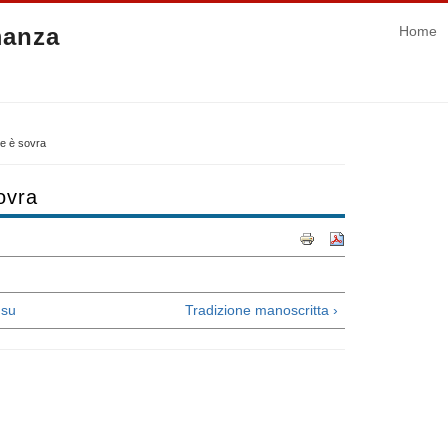
manza
Home
tre è sovra
sovra
su
Tradizione manoscritta ›