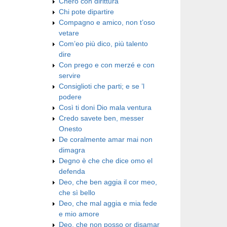
Chero con dirittura
Chi pote dipartire
Compagno e amico, non t’oso
vetare
Com’eo più dico, più talento
dire
Con prego e con merzé e con
servire
Consiglioti che parti; e se ’l
podere
Così ti doni Dio mala ventura
Credo savete ben, messer
Onesto
De coralmente amar mai non
dimagra
Degno è che che dice omo el
defenda
Deo, che ben aggia il cor meo,
che sì bello
Deo, che mal aggia e mia fede
e mio amore
Deo, che non posso or disamar