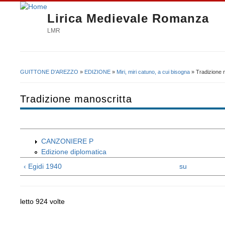
Lirica Medievale Romanza
LMR
GUITTONE D'AREZZO
»
EDIZIONE
»
Miri, miri catuno, a cui bisogna
» Tradizione 
Tu sei qui
Tradizione manoscritta
CANZONIERE P
Edizione diplomatica
‹ Egidi 1940
su
letto 924 volte