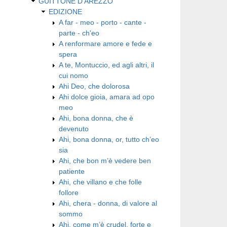
GUITTONE D'AREZZO
EDIZIONE
A far - meo - porto - cante -
parte - ch'eo
A renformare amore e fede e
spera
A te, Montuccio, ed agli altri, il
cui nomo
Ahi Deo, che dolorosa
Ahi dolce gioia, amara ad opo
meo
Ahi, bona donna, che è
devenuto
Ahi, bona donna, or, tutto ch’eo
sia
Ahi, che bon m’è vedere ben
patiente
Ahi, che villano e che folle
follore
Ahi, chera - donna, di valore al
sommo
Ahi, come m’è crudel, forte e