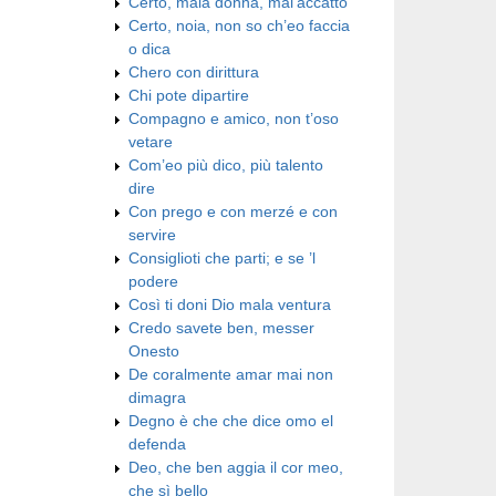
Certo, mala donna, mal’accatto
Certo, noia, non so ch’eo faccia
o dica
Chero con dirittura
Chi pote dipartire
Compagno e amico, non t’oso
vetare
Com’eo più dico, più talento
dire
Con prego e con merzé e con
servire
Consiglioti che parti; e se ’l
podere
Così ti doni Dio mala ventura
Credo savete ben, messer
Onesto
De coralmente amar mai non
dimagra
Degno è che che dice omo el
defenda
Deo, che ben aggia il cor meo,
che sì bello