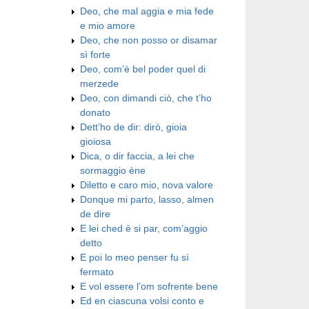
Deo, che mal aggia e mia fede
e mio amore
Deo, che non posso or disamar
sì forte
Deo, com’è bel poder quel di
merzede
Deo, con dimandi ciò, che t’ho
donato
Dett’ho de dir: dirò, gioia
gioiosa
Dica, o dir faccia, a lei che
sormaggio ène
Diletto e caro mio, nova valore
Donque mi parto, lasso, almen
de dire
E lei ched è si par, com’aggio
detto
E poi lo meo penser fu sì
fermato
E vol essere l’om sofrente bene
Ed en ciascuna volsi conto e