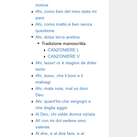
noiosa
Ahi, como ben del meo stato mi
pare
Ahi, como matto è ben senza
questione
Ahi, dolze terra aretina
Tradizione manoscritta
CANZONIERE L
CANZONIERE V
Ahi, lasso! or è stagion de doler
tanto
Ahi, lasso, che li boni e li
malvagi
Ahi, mala noia, mal vo doni
Deo
Ahi, quant’ho che vergogni e
che doglia aggio
Ai Deo, chi vidde donna vizïata
Ai! con mi dol vedere omo
valente
Al dire, e al dire fare, e al