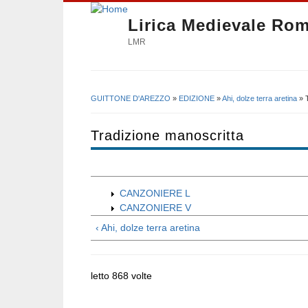
Lirica Medievale Ro
LMR
GUITTONE D'AREZZO
»
EDIZIONE
»
Ahi, dolze terra aretina
» T
Tu sei qui
Tradizione manoscritta
CANZONIERE L
CANZONIERE V
‹ Ahi, dolze terra aretina
letto 868 volte