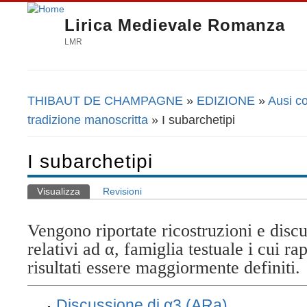
Lirica Medievale Romanza
LMR
THIBAUT DE CHAMPAGNE
»
EDIZIONE
»
Ausi co
Tu sei qui
tradizione manoscritta
» I subarchetipi
I subarchetipi
Visualizza
(scheda attiva)
Revisioni
Schede primarie
Vengono riportate ricostruzioni e discu
relativi ad α, famiglia testuale i cui ra
risultati essere maggiormente definiti.
Discussione di α3 (ARa)