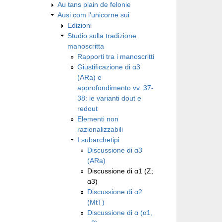
Au tans plain de felonie
Ausi com l'unicorne sui
Edizioni
Studio sulla tradizione
manoscritta
Rapporti tra i manoscritti
Giustificazione di α3
(ARa) e
approfondimento vv. 37-
38: le varianti dout e
redout
Elementi non
razionalizzabili
I subarchetipi
Discussione di α3
(ARa)
Discussione di α1 (Z;
α3)
Discussione di α2
(MtT)
Discussione di α (α1,