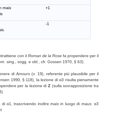
aison mais +1
is
 grief fais. -1
is.
trattiene con il
Roman de la Rose
fa propendere per il
fem. sing., sogg. e obl.; cfr. Gossen 1970, § 63).
genere di
Amours
(v. 19), referente più plausibile per il
Jensen 1990, § 118), la lezione di α3 risulta pienamente
ropendere per la lezione di
Z
(sulla sovrapposizione tra
3).
 di α1, trascrivendo inoltre
mais
in luogo di
maus.
α3
t
.