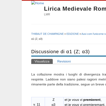
Lirica Medievale Ro
LMR
THIBAUT DE CHAMPAGNE
»
EDIZIONE
»
Ausi com l'unicorne s
Tu sei qui
α1 (Z; α3)
Discussione di α1 (Z; α3)
Visualizza
(scheda attiva)
Revisioni
Schede primarie
La collazione mostra i luoghi di divergenza tra 
respinte. Laddove non siano palesi ragioni metri
rimanente parte della tradizione, segue un brev
Z
et je vous vi
premierent
v. 11
α3
et je vous vi premieremant,