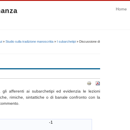
manza
Home
ui
»
Studio sulla tradizione manoscritta
»
I subarchetipi
» Discussione di
gli afferenti ai subarchetipi ed evidenzia le lezioni
che, rimiche, sintattiche o di banale confronto con la
e commento.
, -1