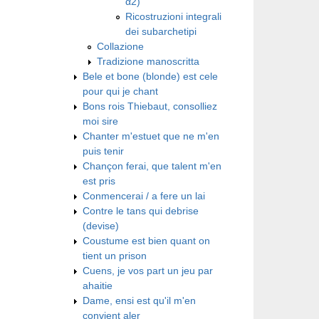
α2)
Ricostruzioni integrali
dei subarchetipi
Collazione
Tradizione manoscritta
Bele et bone (blonde) est cele
pour qui je chant
Bons rois Thiebaut, consolliez
moi sire
Chanter m'estuet que ne m'en
puis tenir
Chançon ferai, que talent m'en
est pris
Conmencerai / a fere un lai
Contre le tans qui debrise
(devise)
Coustume est bien quant on
tient un prison
Cuens, je vos part un jeu par
ahaitie
Dame, ensi est qu'il m'en
convient aler