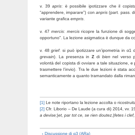
v. 39
apris
: è possibile ipotizzare che il copis
“apprendere, imparare”) con
anpris
(part. pass. d
variante grafica
empris
.
v. 47
mercis
:
mercis
ricopre la funzione di sogge
opportuno". La lezione asigmatica è dunque da c
v. 48
grief
: si può ipotizzare un’ipometria in α1
grevain
). La presenza in
Z
di
bien
nel verso p
volontà del copista di ovviare a tale situazione, 
trasmettere l’invio). Tra le due lezioni è stata ac
semanticamente a quanto tramandato dalla rimanen
[1]
Le note riportano la lezione accolta o ricostrui
[2]
Cfr. Liborio – De Laude (a cura di) 2014, vv. 
a devise;
|
et, par tot ce, se rien doutez,
|
fetes i clef
‹ Discussione di α3 (ARa)