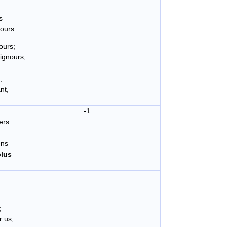
s
ours
ours;
eignours;
,
nt,
toniers. -1
ers.
ens
plus
;
 us;