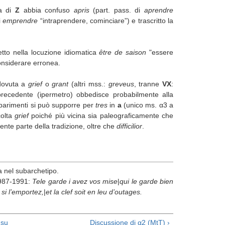
ta di
Z
abbia confuso
apris
(part. pass. di
aprendre
i
emprendre
“intraprendere, cominciare”) e trascritto la
tto nella locuzione idiomatica
ȇ
tre de saison
"essere
onsiderare erronea.
 dovuta a
grief
o
grant
(altri mss.:
greveus
, tranne
VX
:
recedente (ipermetro) obbedisce probabilmente alla
e parimenti si può supporre per
tres
in
a
(unico ms. α3 a
colta
grief
poiché più vicina sia paleograficamente che
te parte della tradizione, oltre che
difficilior
.
ta nel subarchetipo.
1987-1991:
Tele garde i avez vos mise
|
qui le garde bien
, si l’emportez,
|
et la clef soit en leu d’outages.
su
Discussione di α2 (MtT) ›