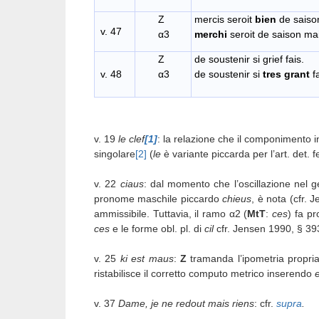
Z
mercis seroit
bien
de s
v. 47
α3
merchi
seroit de saison ma
Z
de soustenir si
v. 48
α3
de soustenir si
tres grant
fa
v. 19
le clef
[1]
: la relazione che il componimento in
singolare
[2]
(
le
è variante piccarda per l’art. det. 
v. 22
ciaus
: dal momento che l’oscillazione nel 
pronome maschile piccardo
chieus
, è nota (cfr. 
ammissibile. Tuttavia, il ramo α2 (
M
t
T
:
ces
) fa p
ces
e le forme obl. pl. di
cil
cfr. Jensen 1990, § 39
v. 25
ki est maus
:
Z
tramanda l’ipometria propria
ristabilisce il corretto computo metrico inserendo
e
v. 37
Dame, je ne redout mais riens
: cfr.
supra
.