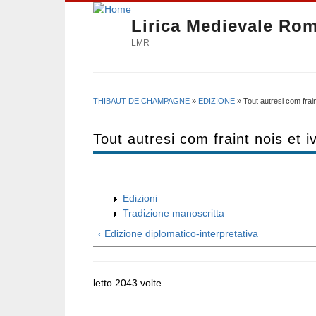
Lirica Medievale Ro
LMR
THIBAUT DE CHAMPAGNE
»
EDIZIONE
» Tout autresi com frain
Tu sei qui
Tout autresi com fraint nois et i
Edizioni
Tradizione manoscritta
‹ Edizione diplomatico-interpretativa
letto 2043 volte