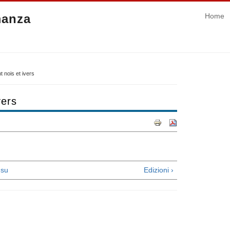
manza
Home
t nois et ivers
vers
su
Edizioni ›