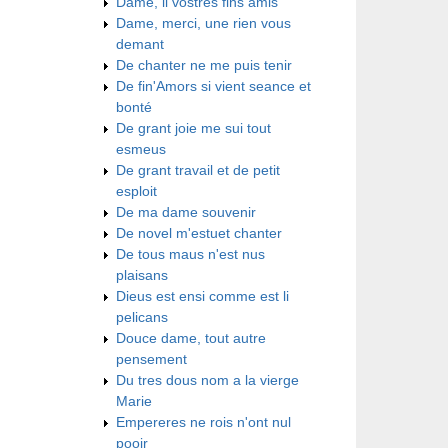
Dame, li vostres fins amis
Dame, merci, une rien vous
demant
De chanter ne me puis tenir
De fin'Amors si vient seance et
bonté
De grant joie me sui tout
esmeus
De grant travail et de petit
esploit
De ma dame souvenir
De novel m'estuet chanter
De tous maus n'est nus
plaisans
Dieus est ensi comme est li
pelicans
Douce dame, tout autre
pensement
Du tres dous nom a la vierge
Marie
Empereres ne rois n'ont nul
pooir