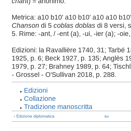
chant
) = anonimo.
Metrica: a10 b10' a10 b10' a10 a10 b10
Chanson
di 5
coblas doblas
di 8 versi,
5. Rime: -ant, / -ent (a), -ui, -ier (a); -oie,
Edizioni: la Ravallière 1740, 31; Tarbé 
1925, p. 6; Beck 1927, p. 135; Anglès 1
1979, p. 27; Brahney 1989, p. 64; Tisch
- Grossel - O'Sullivan 2018, p. 288.
Edizioni
Collazione
Tradizione manoscritta
‹ Edizione diplomatica
su