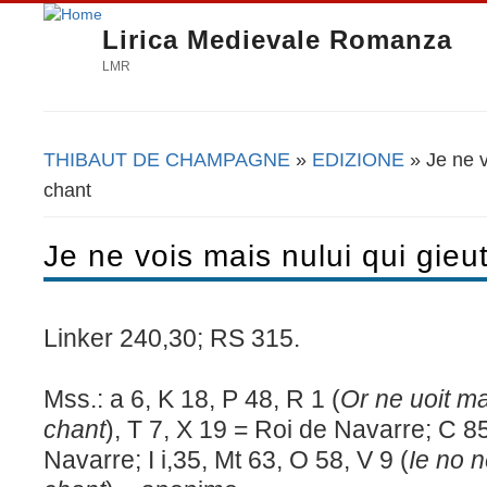
Lirica Medievale Romanza
LMR
THIBAUT DE CHAMPAGNE
»
EDIZIONE
» Je ne v
Tu sei qui
chant
Je ne vois mais nului qui gieu
Linker 240,30; RS 315.
Mss.: a 6, K 18, P 48, R 1 (
Or ne uoit ma
chant
), T 7, X 19 = Roi de Navarre; C 8
Navarre; I i,35, Mt 63, O 58, V 9 (
Ie no n