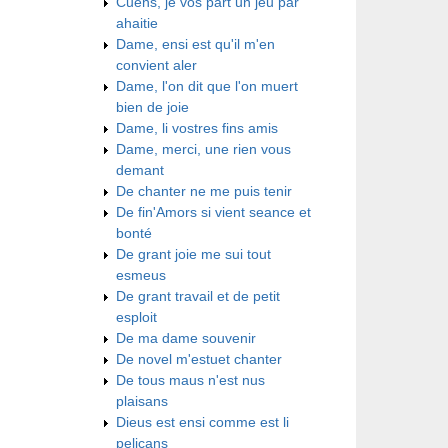
Cuens, je vos part un jeu par
ahaitie
Dame, ensi est qu'il m'en
convient aler
Dame, l'on dit que l'on muert
bien de joie
Dame, li vostres fins amis
Dame, merci, une rien vous
demant
De chanter ne me puis tenir
De fin'Amors si vient seance et
bonté
De grant joie me sui tout
esmeus
De grant travail et de petit
esploit
De ma dame souvenir
De novel m'estuet chanter
De tous maus n'est nus
plaisans
Dieus est ensi comme est li
pelicans