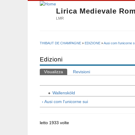
Lirica Medievale Ro
LMR
THIBAUT DE CHAMPAGNE
»
EDIZIONE
»
Ausi com l'unicorne s
Tu sei qui
Edizioni
Visualizza
(scheda attiva)
Revisioni
Schede primarie
Wallensköld
‹ Ausi com l'unicorne sui
letto 1933 volte