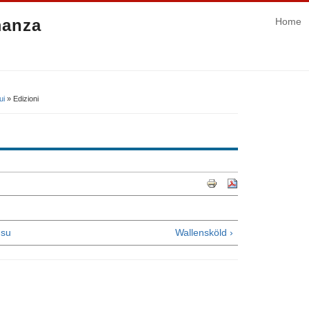
manza
Home
ui
» Edizioni
su
Wallensköld ›