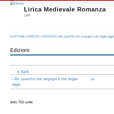
Lirica Medievale Romanza
LMR
GUITTONE D'AREZZO
»
EDIZIONE
»
Ahi, quant’ho che vergogni e che doglia aggi
Tu sei qui
Edizioni
Egidi
‹ Ahi, quant’ho che vergogni e che doglia
su
aggio
letto 750 volte