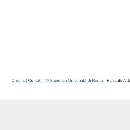
Credits
|
Contatti
|
© Sapienza Università di Roma
- Piazzale A