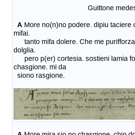
Guittone medesi
A
More no(n)no podere. dipiu taciere 
mifai.
tanto mifa dolere. Che me purifforza 
dolglia.
pero p(er) cortesia. sostieni lamia foll
chasgione. mi da
siono rasgione.
A
More mira sio no chasgione. chio do