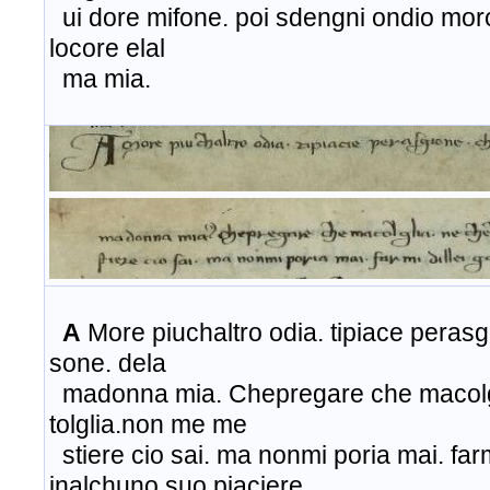
ui dore mifone. poi sdengni ondio moro
locore elal
ma mia.
A
More piuchaltro odia. tipiace perasg
sone. dela
madonna mia. Chepregare che macolgl
tolglia.non me me
stiere cio sai. ma nonmi poria mai. farm
inalchuno suo piaciere.