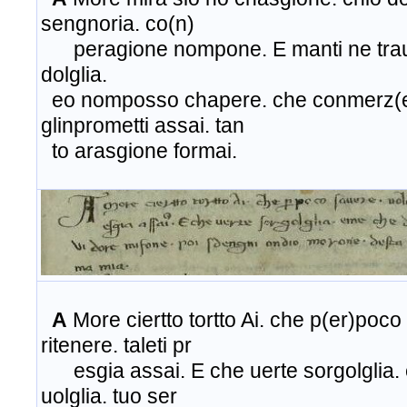
sengnoria. co(n)
peragione nompone. E manti ne trauol
dolglia.
eo nomposso chapere. che conmerz(et
glinprometti assai. tan
to arasgione formai.
A
More ciertto tortto Ai. che p(er)poco
ritenere. taleti pr
esgia assai. E che uerte sorgolglia.
uolglia. tuo ser