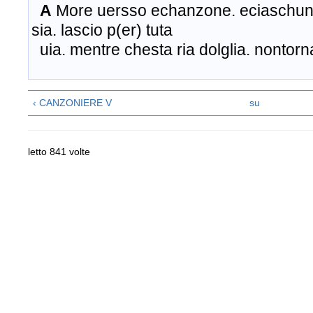
A
More uersso echanzone. eciaschuna
sia. lascio p(er) tuta
uia. mentre chesta ria dolglia. nontorn
‹ CANZONIERE V
su
letto 841 volte