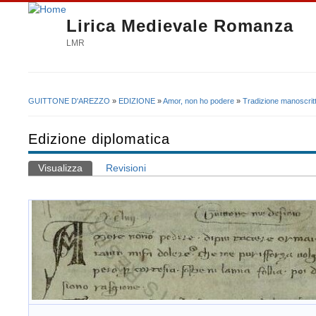
Lirica Medievale Romanza
LMR
GUITTONE D'AREZZO
»
EDIZIONE
»
Amor, non ho podere
»
Tradizione manoscrit
Tu sei qui
Edizione diplomatica
Visualizza
(scheda attiva)
Revisioni
Schede primarie