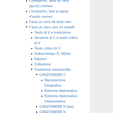
Companho, farai un vers
[qu'er] covinen
Companho, tant ai agutz
d'avols conres
Farai un vers de dreit nien
Farai un vers, pos mi sonelh
Testo di V e traduzione
Versione di C e testo critico
di V
Testo critico di V
Subarchetipo N, N(bis)
Edizioni
Collazione
Tradizione manoscritta
CANZONIERE C
Riproduzione
fotografica
Edizione diplomatica
Edizione diplomatico-
interpretativa
CANZONIERE N (bis)
CANZONIERE N