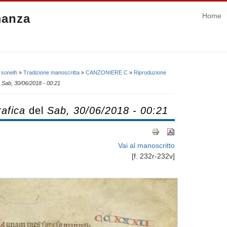
manza
Home
 sonelh
»
Tradizione manoscritta
»
CANZONIERE C
»
Riproduzione
l
Sab, 30/06/2018 - 00:21
afica
del
Sab, 30/06/2018 - 00:21
Vai al manoscritto
[f. 232r-232v]