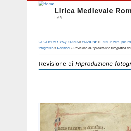
Lirica Medievale Ro
LMR
GUGLIELMO D'AQUITANIA
»
EDIZIONE
»
Farai un vers, pos mi
Tu sei qui
fotografica
»
Revisioni
» Revisione di
Riproduzione fotografica
de
Revisione di
Riproduzione fotogr