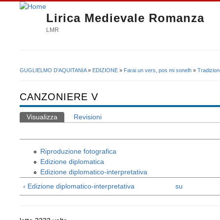
Lirica Medievale Romanza
LMR
GUGLIELMO D'AQUITANIA
»
EDIZIONE
»
Farai un vers, pos mi sonelh
»
Tradizion
Tu sei qui
CANZONIERE V
Visualizza
(scheda attiva)
Revisioni
Schede primarie
Riproduzione fotografica
Edizione diplomatica
Edizione diplomatico-interpretativa
‹ Edizione diplomatico-interpretativa
su